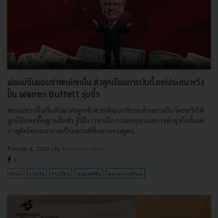
พ่อแม่จีนยอมจ่ายหลักหมื่น ส่งลูกเรียนการเงินตั้งแต่ประถม หวัง
ปั้น Warren Buffett รุ่นจิ๋ว
พ่อแม่ชาวจีนเริ่มหันมาส่งลูกเข้าค่ายพัฒนาทักษะด้านการเงิน โดยหวังให้
ลูกมีทักษะพื้นฐานติดตัว รู้วิธีการหาเงิน การลงทุน และการทำธุรกิจตั้งแต่
อายุยังน้อยจนกลายเป็นเทรนด์ที่หลายคนพูดว่...
สิงหาคม 4, 2026
| By
Techsauce Team
0
News
การเงิน
การเรียน
ประเทศจีน
warren-buffett