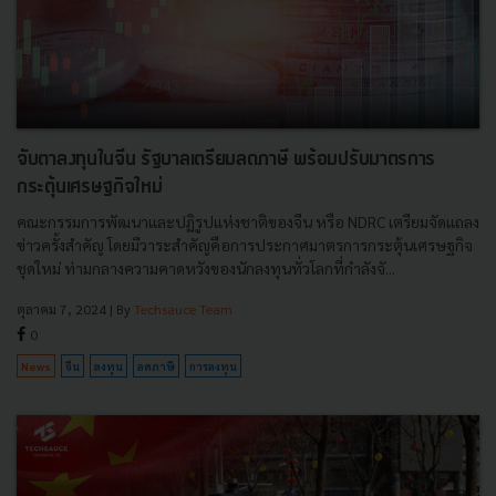
จับตาลงทุนในจีน รัฐบาลเตรียมลดภาษี พร้อมปรับมาตรการ
กระตุ้นเศรษฐกิจใหม่
คณะกรรมการพัฒนาและปฏิรูปแห่งชาติของจีน หรือ NDRC เตรียมจัดแถลง
ข่าวครั้งสำคัญ โดยมีวาระสำคัญคือการประกาศมาตรการกระตุ้นเศรษฐกิจ
ชุดใหม่ ท่ามกลางความคาดหวังของนักลงทุนทั่วโลกที่กำลังจั...
ตุลาคม 7, 2024
| By
Techsauce Team
0
News
จีน
ลงทุน
ลดภาษี
การลงทุน