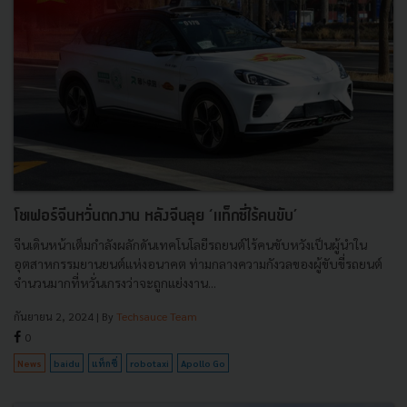
โชเฟอร์จีนหวั่นตกงาน หลังจีนลุย ‘แท็กซี่ไร้คนขับ’
จีนเดินหน้าเต็มกำลังผลักดันเทคโนโลยีรถยนต์ไร้คนขับหวังเป็นผู้นำใน
อุตสาหกรรมยานยนต์แห่งอนาคต ท่ามกลางความกังวลของผู้ขับขี่รถยนต์
จำนวนมากที่หวั่นเกรงว่าจะถูกแย่งงาน...
กันยายน 2, 2024
| By
Techsauce Team
0
News
baidu
แท็กซี่
robotaxi
Apollo Go