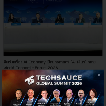
จีนเร่งเครื่อง AI Economy เปิดยุทธศาสตร์ ‘AI Plus’ กลาง
World Economic Forum 2026
×
บนเวที World Economic Forum 2026 ในเซสชัน China's AI+ Economy
ชี้ให้เห็นชัดเจนว่า วันนี้ AI ไม่ใช่แค่เทคโนโลยีล้ำยุคอีกต่อไป แต่ได้กลาย
เป็น 'หัวใจหลัก' ที่ขับเคลื่อนเศรษฐกิจโลกไปแล...
มกราคม 22, 2026
| By
Techsauce Team
0