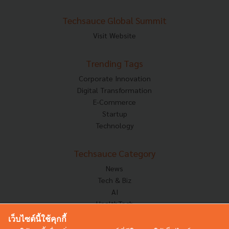
Techsauce Global Summit
Visit Website
Trending Tags
Corporate Innovation
Digital Transformation
E-Commerce
Startup
Technology
Techsauce Category
News
Tech & Biz
AI
HealthTech
Exec Insight
เว็บไซต์นี้ใช้คุกกี้
Corp Innov