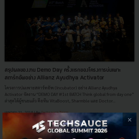
สรุปผลของงาน Demo Day ครั้งแรกของโครงการบ่มเพาะ
สตาร์ทอัพอย่าง Allianz Ayudhya Activator
โครงการบ่มเพาะสตาร์ทอัพ (Incubator) อย่าง Allianz Ayudhya
Activator จัดงาน “DEMO DAY #1st BATCH Think global from day one”
ล่าสุดได้ผู้ชนะแล้ว คือทีม VitaBoost, Sharmble และ Doctor...
เมษายน 21, 2018
| By
Techsauce Team
×
0
News
Allianz
อลิอันซ์
Incubator
Allianz Ayudhya