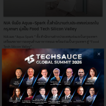
NIA จับมือ Aqua-Spark ตั้งสำนักงานต่างประเทศแห่งแรกใน
กรุงเทพฯ มุ่งเป็น Food Tech Silicon Valley
NIA เผย “Aqua-Spark ” ตั้ง สำนักงานต่างประเทศแห่งแรกในกรุงเทพฯ
เตรียมขยายการลงทุนด้านอาหารทะเล พร้อมร่วมปั้นกรุงเทพฯ สู่ “Food
Tech Silicon Valley”...
×
เมษายน 5, 2022
| By
Techsauce Team
0
PR News
NIA
startup
food-tech
Aqua-Spark