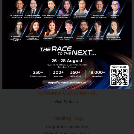
E-mail :
contact@techsauce.co
Tel : 02-001-5375
Mobile : 06-4658-9500
Techsauce Media
About Techsauce
Techsauce Services
Privacy Policy
ส่งบทความ
Techsauce Global Summit
Visit Website
Trending Tags
Corporate Innovation
Digital Transformation