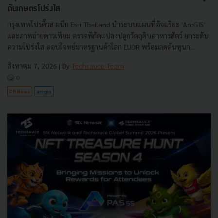
ดันเกษตรโปร่งใส
กรุงเทพโปรดิ๊วส ผนึก Esri Thailand นำระบบแผนที่อัจฉริยะ 'ArcGIS'
และภาพถ่ายดาวเทียม ตรวจพิกัดแปลงปลูกวัตถุดิบอาหารสัตว์ ยกระดับ
ความโปร่งใส ตอบโจทย์มาตรฐานค้าโลก EUDR พร้อมลดต้นทุนก...
สิงหาคม 7, 2026
| By
Techsauce Team
0
PR News
arcgis