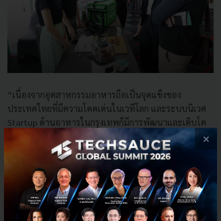
“เนื่องจากอุตสาหกรรมอาหารถือเป็นจุดแข็งของ
ประเทศไทยที่มีความโดดเด่นในเวทีโลก และระบบนิเวศ
Startup ด้านอาหารในกรุงเทพก็มีการพัฒนาและเติบโต
อย่างต่อเนื่อง ดังนั้น NIA ในฐานะหน่วยงานหลักในการขับ
×
เคลื่อนนวัตกรรมของชาติ มีหน้าที่เป็น “บูรณากรระบบ”
ที่จะเชื่อมระบบนิเวศสตาร์ทอัพประเทศไทยไปสู่ Startup
ระดับโลก และด้วยความร่วมมือนี้จะช่วยขับเคลื่อน
ประเทศไทยให้กลายเป็นศูนย์กลางเทคโนโลยีด้านอาหาร
ระดับโลก และ
สร้างกรุงเทพฯ ให้เป็น “Food Tech
Silicon Valley”
ได้อย่างแท้จริง” ดร. พันธุ์อาจ กล่าวเพิ่ม