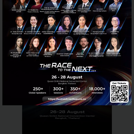
เติม
PR News
NIA
startup
food-tech
Aqua-Spark
startup-ecosystem
No comment