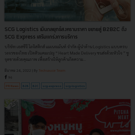
SCG Logistics เมินกลยุทธ์สงครามราคา ขยายสู่ B2B2C ดึง
SCG Express เสริมแกร่งการบริการ
บริษัท เอสซีจี โลจิสติกส์ แมเนจเม้นท์ จำกัด ผู้นำด้าน Logistics แบบครบ
วงจรของไทย เปิดตัวแคมเปญ “ Heart Made Delivery ขนส่งด้วยหัวใจ ” ชู
จุดขายด้วยคุณภาพ เพื่อสร้างให้ลูกค้าเกิดความ...
มีนาคม 24, 2022
| By
Techsauce Team
96
PR News
B2B
B2C
scg-express
scg-logistics