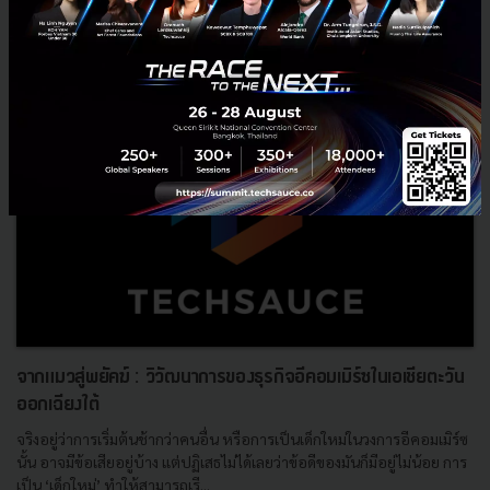
305
Corp Innov
JWD
B2C
Art Space
Self-storage
จากแมวสู่พยัคฆ์ : วิวัฒนาการของธุรกิจอีคอมเมิร์ซในเอเชียตะวัน
ออกเฉียงใต้
จริงอยู่ว่าการเริ่มต้นช้ากว่าคนอื่น หรือการเป็นเด็กใหม่ในวงการอีคอมเมิร์ซ
นั้น อาจมีข้อเสียอยู่บ้าง แต่ปฏิเสธไม่ได้เลยว่าข้อดีของมันก็มีอยู่ไม่น้อย การ
เป็น ‘เด็กใหม่’ ทำให้สามารถเรี...