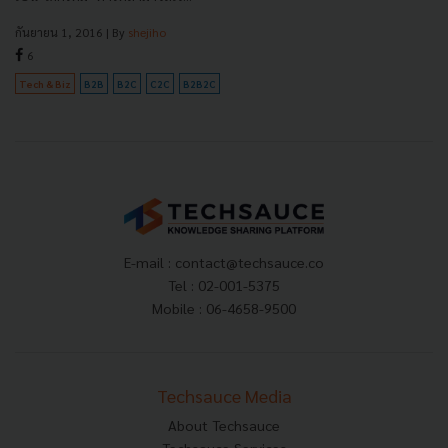
กันยายน 1, 2016
| By
shejiho
6
Tech & Biz
B2B
B2C
C2C
B2B2C
E-mail :
contact@techsauce.co
Tel : 02-001-5375
Mobile : 06-4658-9500
Techsauce Media
About Techsauce