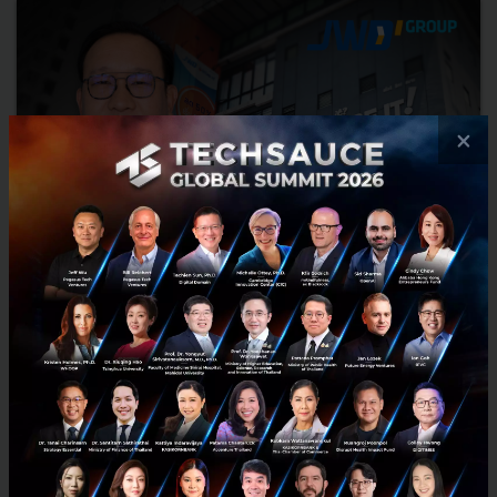
×
JWD ฉีกสู่ New S-curve ด้วยบริการ Art Space เพื่อลูกค้า
กระเป๋าหนัก
Art Space คือบริการใหม่ที่มุ่งตอบโจทย์นักสะสมกระเป๋าหนัก ที่ JWD
(บมจ. เจดับเบิ้ลยูดี อินโฟโลจิสติกส์) ผู้ให้บริการ logistics ของไทยเล็งเห็น
โอกาสที่จะช่วยสร้างการเติบโตด้าน B2C ควบ...
กันยายน 6, 2019
| By
Chayanit Dasree