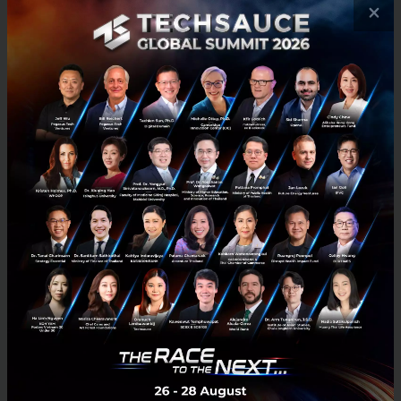
×
มกราคม 20, 2021
| By
Techsauce Team
432
News
policy
เราชนะ
เยียวยา
covid-19
เศรษฐกิจไทย เจ็บหนัก เจ็บซ้ำ จะไปอย่างไรต่อ?