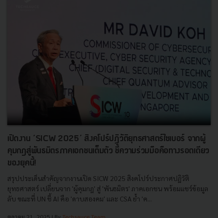
เปิดงาน ‘SICW 2025’ สิงคโปร์ปฏิวัติยุทธศาสตร์ไซเบอร์ จากผู้
คุมกฎสู่พันธมิตรภาคเอกชนเต็มตัว ชี้ความร่วมมือคือทางรอดเดียว
ของยุคนี้!
สรุปประเด็นสำคัญจากงานเปิด SICW 2025 สิงคโปร์ประกาศปฏิวัติ
ยุทธศาสตร์ เปลี่ยนจาก 'ผู้คุมกฎ' สู่ 'พันธมิตร' ภาคเอกชน พร้อมแชร์ข้อมูล
ลับ ขณะที่ UN ชี้ AI คือ 'ดาบสองคม' และ CSA ย้ำ 'ค...
ตุลาคม 21, 2025
| By
Techsauce Team