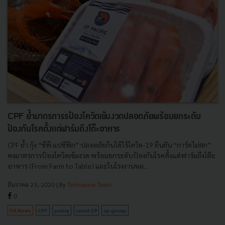
CPF ย้ำมาตรการรป้องโควิดเข้มงวดปลอดภัยพร้อมยกระดับ
ป้องกันโรคตั้งแต่ฟาร์มถึงโต๊ะอาหาร
CPF ย้ำ กุ้ง “ซีพี แปซิฟิก” ปลอดภัยกินได้ไร้โควิด-19 ยืนยัน “การ์ดไม่ตก”
คงมาตรการป้องโควิดเข้มงวด พร้อมยกระดับป้องกันโรคตั้งแต่ฟาร์มถึงโต๊ะ
อาหาร (From Farm to Table) และในโรงงานหล...
ธันวาคม 23, 2020
| By
Techsauce Team
0
PR News
CPF
policy
covid-19
cp-group