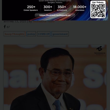
เมื่อมาตรการและทิศทางของภาครัฐคือปัจจัยสำคัญที่จะนำพาประเทศให้
ผ่านวิกฤตในครั้งนี้ไปได้ Techsauce Live COVID-19 : ได้มีโอกาสมาร่วมพูด
คุยกับ คุณกรณ์ จาติกวณิช หัวหน้าพรรคกล้า และอดีต...
มกราคม 13, 2021
| By
Techsauce Team
87
Saucy Thoughts
policy
COVID-19
government