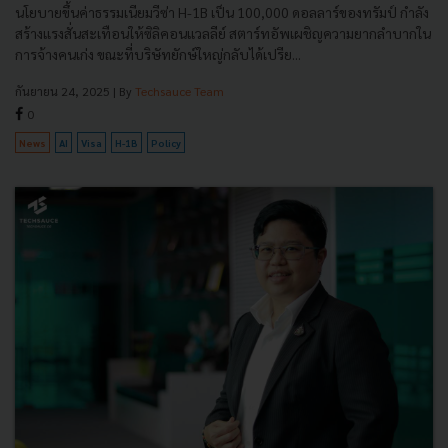
นโยบายขึ้นค่าธรรมเนียมวีซ่า H-1B เป็น 100,000 ดอลลาร์ของทรัมป์ กำลัง
สร้างแรงสั่นสะเทือนให้ซิลิคอนแวลลีย์ สตาร์ทอัพเผชิญความยากลำบากใน
การจ้างคนเก่ง ขณะที่บริษัทยักษ์ใหญ่กลับได้เปรีย...
กันยายน 24, 2025
| By
Techsauce Team
0
News
AI
Visa
H-1B
Policy