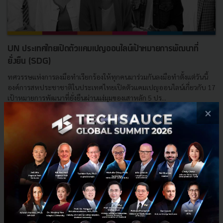
UN ประเทศไทยเปิดตัวแคมเปญออนไลน์เป้าหมายการพัฒนาที่
ยั่งยืน (SDG)
ทศวรรษแห่งการลงมือทำเรียกร้องให้ทุกคนมาร่วมกันลงมือทำตั้งแต่วันนี้
องค์การสหประชาชาติในประเทศไทยเปิดตัวแคมเปญออนไลน์เกี่ยวกับ 17
เป้าหมายการพัฒนาที่ยั่งยืนผ่านแง่มุมของเสาหลัก 5 ปร...
×
พฤษภาคม 11, 2021
| By
Ratiporn S
0
PR News
UN
SDGs
GlobalGoals
DecadeOfAction