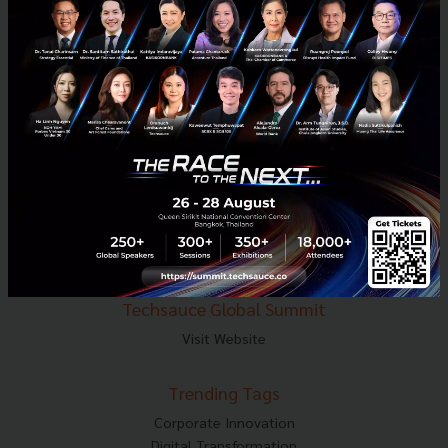
E-mail :
contact@techsauce.co
Tel : 02-001-5375
Mobile : 06-4658-9500
Techsauce Media
About Techsauce
Techsauce Services
Privacy Policy
ส่งบทความ
Techsauce Global Summit
Visit Website
Trending Tags
Corporate Innovation
Digital Transformation