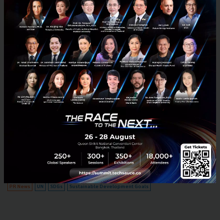
UN in Thailand launches Sustainable
Development Goals (SDG) online
campaign
Achieving the 2030 Agenda and the Sustainable Development
Goals is a hugely ambitious and yet vital undertaking.
Cooperation from all sectors and on an individual level are
require...
May 11, 2021
| By
Ratiporn S
0
PR News
UN
SDGs
Sustainable Development Goals