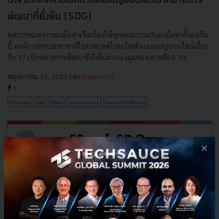
UN ประเทศไทยเปิดตัวแคมเปญออนไลน์เป้าหมายการ
พัฒนาที่ยั่งยืน (SDG)
ทศวรรษแห่งการลงมือทำเรียกร้องให้ทุกคนมาร่วมกันลงมือทำตั้งแต่วัน
นี้ องค์การสหประชาชาติในประเทศไทยเปิดตัวแคมเปญออนไลน์เกี่ยว
กับ 17 เป้าหมายการพัฒนาที่ยั่งยืนผ่านแง่มุมของเสาหลัก 5 ปร...
พฤษภาคม 11, 2021
| By
Ratiporn S
0
PR News
UN
SDGs
GlobalGoals
DecadeOfAction
×