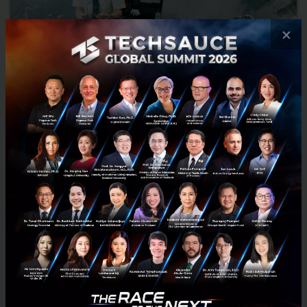
×
สมองที่แข็งแรงเริ่มต้นที่เรา งานวิจัยชี้ แค่มี 'เป้าหมายชีวิต' ก็ลด
ความเสี่ยง 'ภาวะสมองเสื่อม' ได้ถึง 28%
งานวิจัยล่าสุดในผู้ใหญ่กว่า 13,000 คน พบว่าการมีเป้าหมายในชีวิตที่
ชัดเจนสามารถลดความเสี่ยงภาวะสมองเสื่อมได้ถึง 28% โดยเป็นผลดีต่อทุก
กลุ่มคนแม้มีความเสี่ยงทางพันธุกรรม...
สิงหาคม 26, 2025
| By
Techsauce Team
0
Saucy Thoughts
UC Davis
Dementia
Alzheimer's
Neuroscience