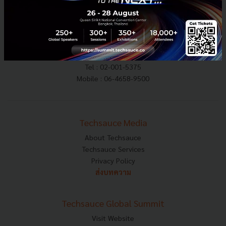
E-mail :
contact@techsauce.co
Tel : 02-001-5375
Mobile : 06-4658-9500
Techsauce Media
About Techsauce
Techsauce Services
Privacy Policy
ส่งบทความ
Techsauce Global Summit
Visit Website