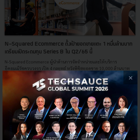
N-Squared Ecommerce ตั้งเป้ายอดขายแตะ 1 หมื่นล้านบาท
เตรียมเปิดระดมทุน Series B ใน Q2/65 นี้
N-Squared Ecommerce ผู้นำด้านการจัดจำหน่ายและให้บริการ
อีคอมเมิร์ซครบวงจร เปิด 4 กลยุทธ์ หวังพิชิตยอดขาย 10,000 ล้านบาท
ในปี 2567 พร้อมก้าวสู่การเป็นผู้นำด้าน Digital Brand Factory ...
×
เมษายน 27, 2022
| By
Techsauce Team
114
News
series-b
marketplace
n-squared-ecommerce
Digital Brand Factory