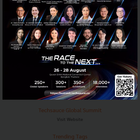
E-mail :
contact@techsauce.co
Tel : 02-001-5375
Mobile : 06-4658-9500
Techsauce Media
About Techsauce
Techsauce Services
Privacy Policy
ส่งบทความ
Techsauce Global Summit
Visit Website
Trending Tags