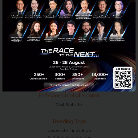
E-mail :
contact@techsauce.co
Tel : 02-001-5375
Mobile : 06-4658-9500
Techsauce Media
About Techsauce
Techsauce Services
Privacy Policy
ส่งบทความ
Techsauce Global Summit
Visit Website
Trending Tags
Corporate Innovation
Digital Transformation