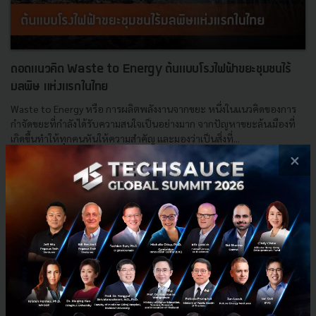
ถอดแนวคิด Waste to Energy ต้นแบบโรงไฟฟ้าขยะชุมชนไร้
มลพิษ แห่งแรกในไทย
Waste to Energy หรือ การผลิตพลังงานจากขยะ หนึ่งในแนวคิดของการ
กำจัดขยะที่กำลังได้รับความสนใจเป็นอย่างมาก จากปัญหาขยะล้นเมืองที่
เกิดขึ้นทำให้ทุกคนหันให้ความสำคัญ และมองว่าเป็นสิ่งที่...
×
ตุลาคม 16, 2019
| By
Lapatrada
1.2k
Tech & Biz
ACE
electricity
zero discharge
Waste to energy