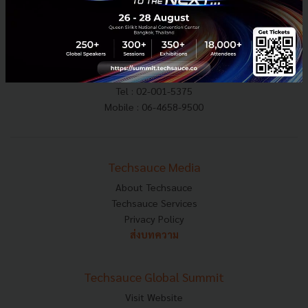
E-mail :
contact@techsauce.co
Tel : 02-001-5375
Mobile : 06-4658-9500
Techsauce Media
About Techsauce
Techsauce Services
Privacy Policy
ส่งบทความ
Techsauce Global Summit
Visit Website