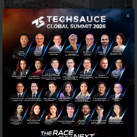
×
ถอดแนวคิด Waste to Energy ต้นแบบโรงไฟฟ้าขยะชุมชนไร้
มลพิษ แห่งแรกในไทย
Waste to Energy หรือ การผลิตพลังงานจากขยะ หนึ่งในแนวคิดของการ
กำจัดขยะที่กำลังได้รับความสนใจเป็นอย่างมาก จากปัญหาขยะล้นเมืองที่
เกิดขึ้นทำให้ทุกคนหันให้ความสำคัญ และมองว่าเป็นสิ่งที่...
ตุลาคม 16, 2019
| By
Lapatrada
1.2k
Tech & Biz
ACE
electricity
zero discharge
Waste to energy