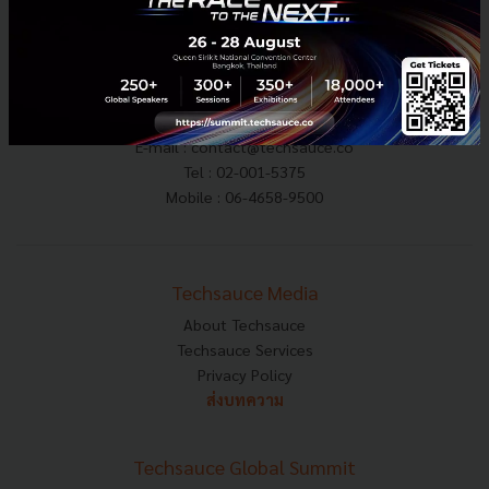
E-mail :
contact@techsauce.co
Tel : 02-001-5375
Mobile : 06-4658-9500
Techsauce Media
About Techsauce
Techsauce Services
Privacy Policy
ส่งบทความ
Techsauce Global Summit