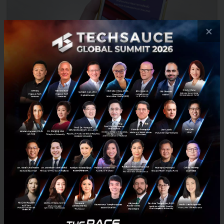
×
แอปฯ Smart Vote อีกหนึ่งวิธีดูข้อมูลผู้สมัคร - พรรคการเมือง
ในการเลือกตั้งปี 2019
เข้าใกล้ช่วงเลือกตั้งเข้ามาทุกที หลายๆ ท่านก็คงรู้สึกสับสนกับระบบการ
เลือกตั้งรูปแบบใหม่และข้อมูลต่างๆ ที่เพิ่งเกิดขึ้นในปีนี้ วันนี้เราจึงพาท่าน
มารู้จักกับแอปพลิเคชัน Smart Vote ท...
มีนาคม 11, 2019
| By
Techsauce Team
168
News
ECT
Smart Vote