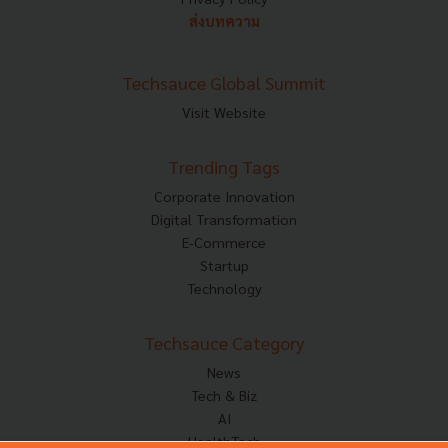
ส่งบทความ
Techsauce Global Summit
Visit Website
Trending Tags
Corporate Innovation
Digital Transformation
E-Commerce
Startup
Technology
Techsauce Category
News
Tech & Biz
AI
HealthTech