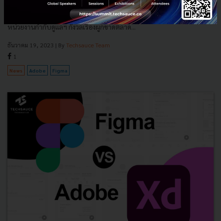
Adobe ล้มดีลซื้อ Figma แล้ว ปิดฉากมหากาพย์ควบรวมกิจการมูลค่า 2
หมื่นล้านดอลลาร์ (ประมาณ 6.9 แสนล้านบาท) หลังเจอแรงกดดันจาก
หน่วยงานกำกับดูแลฯ กังวลเรื่องผูกขาดตลาด...
ธันวาคม 19, 2023
| By
Techsauce Team
1
News
Adobe
Figma