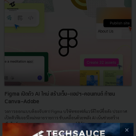
Figma เปิดตัว AI ใหม่ สร้างเว็บ-แอปฯ-คอนเทนต์ ท้าชน
Canva-Adobe
วงการออกแบบต้องจับตา! Figma บริษัทซอฟต์แวร์ดีไซน์ชื่อดัง ประกาศ
เปิดตัวฟีเจอร์ใหม่หลายรายการ ขับเคลื่อนด้วยพลัง AI เน้นช่วยสร้าง
เว็บไซต์, แอปฯ prototype และคอนเทนต์ ได้ง่ายและรวดเร็...
×
พฤษภาคม 8, 2025
| By
Techsauce Team