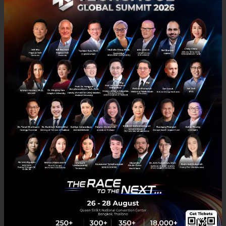
0
News
ai
figma
Adobe ล้มดีลซื้อ Figma หลังโดนเพ่งเล็งผูกขาดตลาด ซ้ำต้อง
จ่ายค่าปรับกว่า 3 หมื่นล้าน