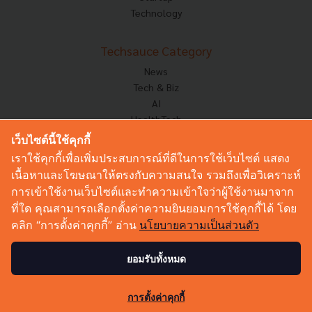
Technology
Techsauce Category
News
Tech & Biz
AI
HealthTech
Exec Insight
เว็บไซต์นี้ใช้คุกกี้
Corp Innov
เราใช้คุกกี้เพื่อเพิ่มประสบการณ์ที่ดีในการใช้เว็บไซต์ แสดง
Saucy Thoughts
เนื้อหาและโฆษณาให้ตรงกับความสนใจ รวมถึงเพื่อวิเคราะห์
Based On
การเข้าใช้งานเว็บไซต์และทำความเข้าใจว่าผู้ใช้งานมาจาก
Sustainable
ที่ใด คุณสามารถเลือกตั้งค่าความยินยอมการใช้คุกกี้ได้ โดย
Videos
คลิก “การตั้งค่าคุกกี้” อ่าน
นโยบายความเป็นส่วนตัว
Podcast
Startup Guide
ยอมรับทั้งหมด
© Copyright 2026 :
Techsauce All rights reserved.
การตั้งค่าคุกกี้