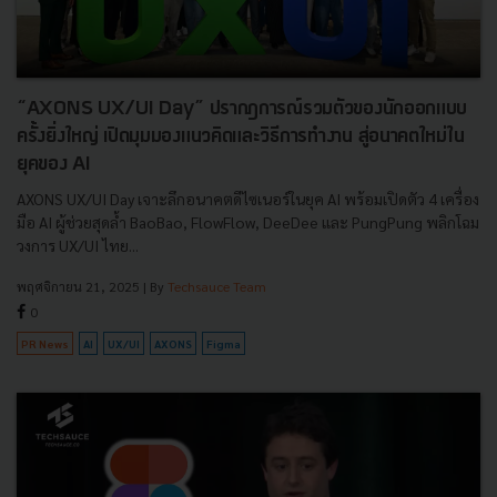
“AXONS UX/UI Day” ปรากฎการณ์รวมตัวของนักออกแบบ
ครั้งยิ่งใหญ่ เปิดมุมมองแนวคิดและวิธีการทำงาน สู่อนาคตใหม่ใน
ยุคของ AI
AXONS UX/UI Day เจาะลึกอนาคตดีไซเนอร์ในยุค AI พร้อมเปิดตัว 4 เครื่อง
มือ AI ผู้ช่วยสุดล้ำ BaoBao, FlowFlow, DeeDee และ PungPung พลิกโฉม
วงการ UX/UI ไทย...
พฤศจิกายน 21, 2025
| By
Techsauce Team
0
PR News
AI
UX/UI
AXONS
Figma