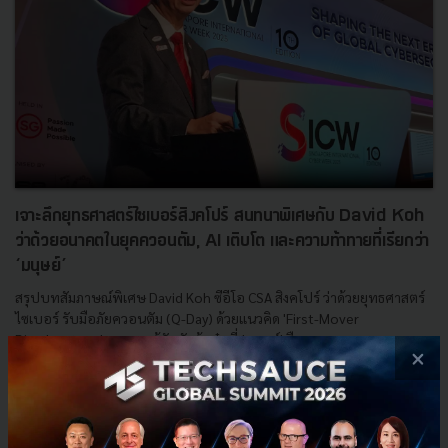
เจาะลึกยุทธศาสตร์ไซเบอร์สิงคโปร์ สนทนาพิเศษกับ David Koh
ว่าด้วยอนาคตในยุคควอนตัม, AI เติบโต และความท้าทายที่เรียกว่า
‘มนุษย์’
สรุปบทสัมภาษณ์พิเศษ David Koh ซีอีโอ CSA สิงคโปร์ ว่าด้วยยุทธศาสตร์
ไซเบอร์ รับมือภัยควอนตัม (Q-Day) ด้วยแนวคิด 'First-Mover
Disadvantage' และการสู้กับภัยต้มตุ๋นที่ 'มนุษย์' คือจุดอ...
×
พฤศจิกายน 12, 2025
| By
Techsauce Team
2
Based On
AI
CSA
Q-Day
Scams