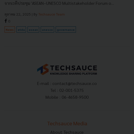
จากเวทีประชุม 'ASEAN–UNESCO Multistakeholder Forum o...
ตุลาคม 22, 2025
| By
Techsauce Team
0
News
etda
asean
unesco
governance
E-mail :
contact@techsauce.co
Tel : 02-001-5375
Mobile : 06-4658-9500
Techsauce Media
About Techsauce