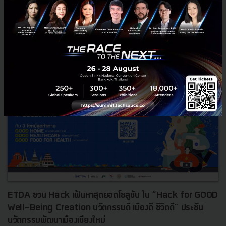
0
News
etda
hackathon
hackforgood
ETDA ชวน Hack เฟ้นหาสุดยอดโซลูชัน ใน “Hack for GOOD
Well-Being Creation นวัตกรรมดี เมืองดี ชีวิตดี” ประชัน
นวัตกรรมพัฒนาเมืองเชียงใหม่