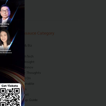
Techsauce Category
News
Tech & Biz
AI
HealthTech
Exec Insight
Corp Innov
Saucy Thoughts
Based On
Sustainable
Videos
Podcast
Startup Guide