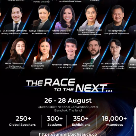
Tech & Biz
hotelman
hotelmantravel
Hotel Reopening
Reopening hotel after covid-19
sauce Media
Trending Tags
 Techsauce
Corporate Innovation
auce Services
Digital Transformation
y Policy
E-Commerce
ทความ
Startup
Technology
sauce Global Summit
 Website