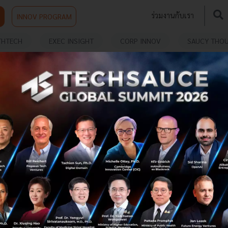
ร่วมงานกับเรา
INNOV PROGRAM
THTECH
EXEC INSIGHT
CORP INNOV
SAUCY THO
ING
REOPENING โรงแรมด้วยกลยุทธ์ 7Ps Marketing
Mix
แน่นอนว่าหลัง COVID-19 หลายๆ อย่างจะถูกเปลี่ยนแปลงไป
ด้วยพฤติกรรมของผู้บริโภคเองที่จะมีความคุ้นชินกับการใช้
ชีวิตที่รักษาระยะห่างทางสังคม (Social Distancing) และใส่ใจ
กับสุขอนามัยของต...
มิถุนายน 15, 2020
| By
Hotel Mans
0