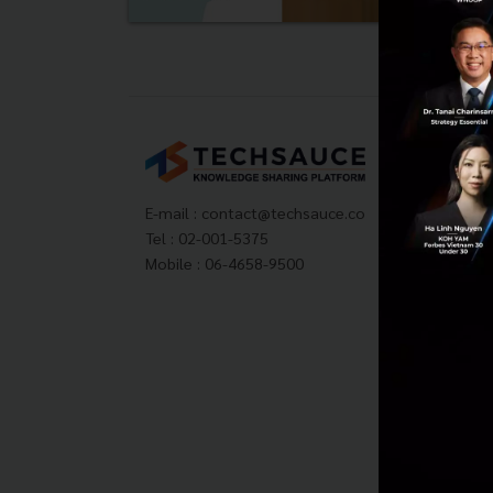
Tech
About
Techs
E-mail :
contact@techsauce.co
Privac
Tel : 02-001-5375
ส่งบ
Mobile : 06-4658-9500
Tech
Visit