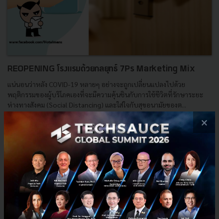
REOPENING โรงแรมด้วยกลยุทธ์ 7Ps Marketing Mix
แน่นอนว่าหลัง COVID-19 หลายๆ อย่างจะถูกเปลี่ยนแปลงไปด้วย
พฤติกรรมของผู้บริโภคเองที่จะมีความคุ้นชินกับการใช้ชีวิตที่รักษาระยะ
ห่างทางสังคม (Social Distancing) และใส่ใจกับสุขอนามัยของต...
×
มิถุนายน 15, 2020
| By
Hotel Mans
0
Tech & Biz
hotelman
hotelmantravel
Hotel Reopening
Reopening hotel after covid-19