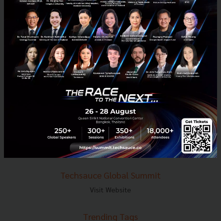
E-mail :
contact@techsauce.co
Tel : 02-001-5375
Mobile : 06-4658-9500
Techsauce Media
About Techsauce
Techsauce Services
Privacy Policy
ส่งบทความ
Techsauce Global Summit
Visit Website
Trending Tags