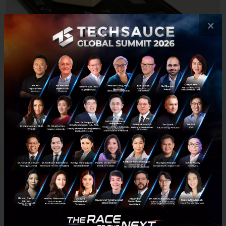
×
ศูนย์วิจัยกสิกรไทย ชี้หนี้ครัวเรือนของไทย Q1 2020 ลดลง แต่ยัง
เปราะบาง
ศูนย์วิจัยกสิกรไทย คาดสัดส่วนหนี้ต่อ GDP ของไทยอาจขยับสูงไปอยู่ใน
กรอบ 88-90 เปอร์เซ็นต์ในสิ้นปีนี้ คาดคงที่สักระยะ เหตุเศรษฐกิจหดตัว
แรง คนซื้อทรัพย์สินใหญ่เพิ่ม และมาตรการช่วยเหลือ...
กรกฎาคม 9, 2020
| By
Techsauce Team
1
PR News
GDP
KResearch
Household Debt