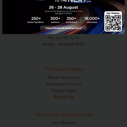
E-mail :
contact@techsauce.co
Tel : 02-001-5375
Mobile : 06-4658-9500
Techsauce Media
About Techsauce
Techsauce Services
Privacy Policy
ส่งบทความ
Techsauce Global Summit
Visit Website