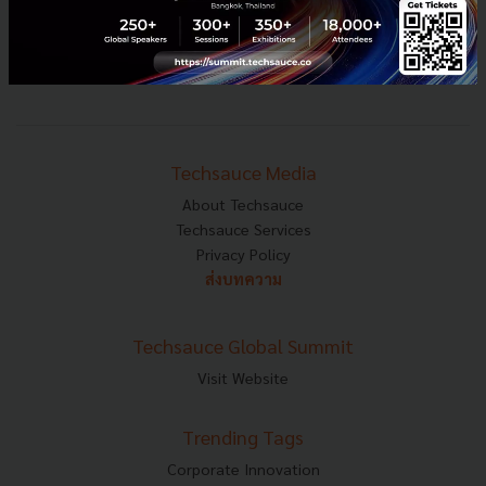
E-mail :
contact@techsauce.co
Tel : 02-001-5375
Mobile : 06-4658-9500
Techsauce Media
About Techsauce
Techsauce Services
Privacy Policy
ส่งบทความ
Techsauce Global Summit
Visit Website
Trending Tags
Corporate Innovation