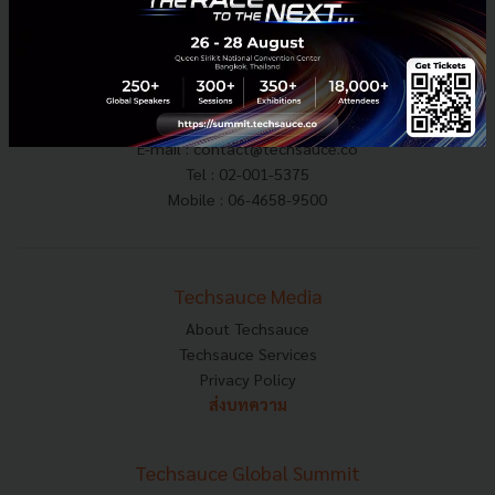
E-mail :
contact@techsauce.co
Tel : 02-001-5375
Mobile : 06-4658-9500
Techsauce Media
About Techsauce
Techsauce Services
Privacy Policy
ส่งบทความ
Techsauce Global Summit