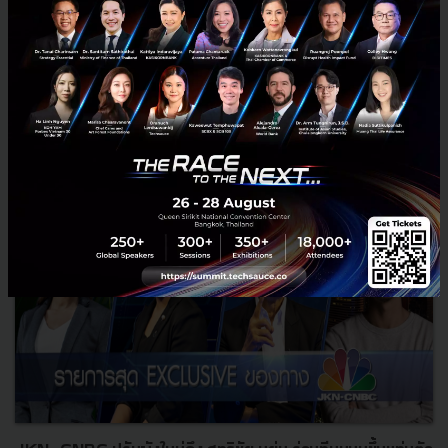
วิกฤตจากจักรพงษ์ จักราจุฑาธิบดิ์ ประธานกรรมการบร...
กันยายน 1, 2020
| By
Techsauce Team
0
Exec Insight
Podcast
mindset
content
business
soft-power