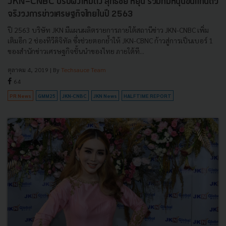
JKN-CNBC ปรับผังใหม่ดึง สุทธิชัย หยุ่น ร่วมทีมหนุนขึ้นแท่นตัว
จริงวงการข่าวเศรษฐกิจไทยในปี 2563
ปี 2563 บริษัท JKN มีแผนผลิตรายการภายใต้สถานีข่าว JKN-CNBC เพิ่ม
เติมอีก 2 ช่องทีวีดิจิทัล ซึ่งช่วยตอกย้ำให้ JKN-CBNC ก้าวสู่การเป็นเบอร์ 1
ของสำนักข่าวเศรษฐกิจชั้นนำของไทย ภายใต้ที...
ตุลาคม 4, 2019
| By
Techsauce Team
64
PR News
GMM25
JKN-CNBC
JKN News
HALFTIME REPORT