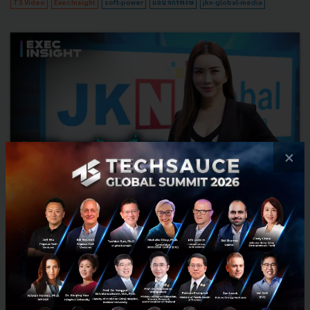
TS Video
Exec Insight
soft-power
แอน จักรพงษ์
jkn-global-media
×
แอน จักรพงษ์ แห่ง JKN หนุน Soft Power ขับเคลื่อนเศรษฐกิจ
ไทย กับเจ้าแม่ CONTENT ระดับโลก
JKN ถือเป็นบริษัทจัดจำหน่ายไทยที่เป็นผู้นำในการส่งออก Content ไทยสู่
สายตาชาวโลก มาฟังแนวคิดการปั้นธุรกิจให้เป็นเบอร์หนึ่งทนทานกับทุก