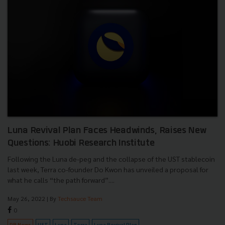
Luna Revival Plan Faces Headwinds, Raises New
Questions: Huobi Research Institute
Following the Luna de-peg and the collapse of the UST stablecoin
last week, Terra co-founder Do Kwon has unveiled a proposal for
what he calls “the path forward”....
May 26, 2022
| By
Techsauce Team
0
PR News
UST
Luna
Terra
Luna Revival Plan