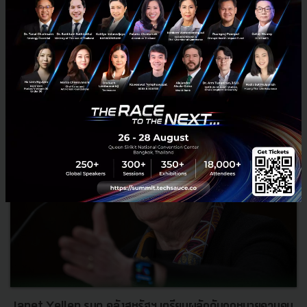
ระหว่างประเทศ (IMF) ได้เรียกร้องให้สมาชิกชุมช...
พฤษภาคม 26, 2022
| By
Techsauce Team
0
News
IMF
LUNA
Terra
BitMEX
Janet Yellen รมต.คลังสหรัฐฯ เตรียมผลักดันกฎหมายควบคุม