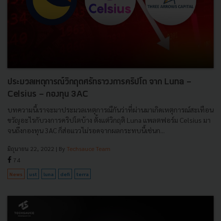
ประมวลเหตุการณ์วิกฤตศรัทธาวงการคริปโต จาก Luna -
Celsius - กองทุน 3AC
บทความนี้เราจะมาประมวลเหตุการณืกันว่าที่ผ่านมาเกิดเหตุการณ์สะเทือน
ขวัญอะไรกับวงการคริปโตบ้าง ตั้งแต่วิกฤติ Luna แพลตฟอร์ม Celsius มา
จนถึงกองทุน 3AC ก็ส่อแววไม่รอดจากผลกระทบนี้เช่นก...
มิถุนายน 22, 2022
| By
Techsauce Team
74
News
ust
luna
defi
terra