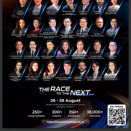
News
BTC
LUNA
coinbase
sell-off
Coinbase เปิดตัว Coinbase NFT ชูจุดเด่นเป็นแพลตฟอร์มที่
ผู้ใช้สร้าง Community กันเองได้
ข่าวดีสำหรับชุมชน NFTs ที่รอคอยตลาดใหม่ ๆ ในการแลกเปลี่ยนงานสะสม
ดิจิทัล Coinbase แพลตฟอร์มแลกเปลี่ยนสกุลเงินดิจิทัลที่ซื้อขายใน