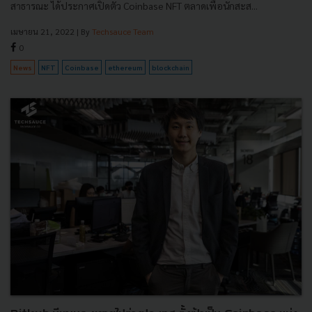
สาธารณะ ได้ประกาศเปิดตัว Coinbase NFT ตลาดเพื่อนักสะส...
เมษายน 21, 2022
| By
Techsauce Team
0
News
NFT
Coinbase
ethereum
blockchain