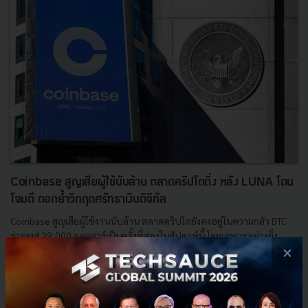
Coinbase สูญเสียผู้ใช้นับล้าน ตลาดคริปโตดิ่ง หลัง LUNA โดน
โจมตี ตอกย้ำวิกฤตศรัทธาเงินดิจิทัล
Coinbase สูญเสียผู้ใช้งานนับล้าน ตลาดคริปโตยังคงอยู่ในความกลัว BTC
ร่วงลงสู่ 29,000 ดอลลาร์เป็นครั้งที่สองในสัปดาห์นี้ โดยเฉพาะอย่างยิ่ง
×
เหรียญ LUNA ได้ตกลงต่ำกว่า 1 ดอลลาร์...
พฤษภาคม 12, 2022
| By
Techsauce Team
2