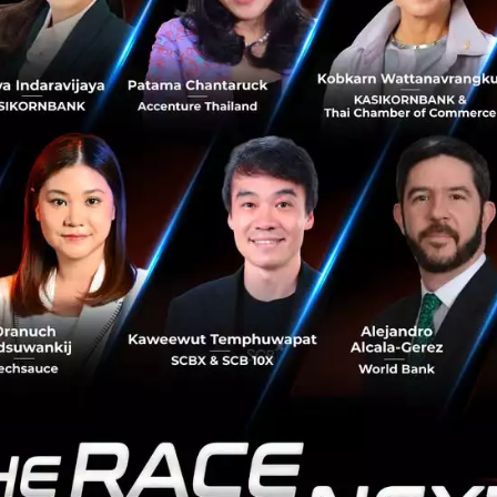
ฯ อาจสงสัยว่าเจ้าพ่อวงการเทคโนโลยีและอวกาศ อย่าง Elon 
คริปโทฯ ได้อย่างไร ทั้งทีไม่ได้มี Exchange เป็นของตัวเอง แต่
ทราบดีว่า Elon Musk เป็น Dogefather หรือพ่อเลี้ยงของเจ้
้งคนสนับสนุนและคอยโหมข่าวเกี่ยวกับ เหรียญ DOGE จนสามารถส
ากหลายที่ได้มีการตั้งข้อสังเกตกันว่า Musk จะมีเหรียญ DOGE 
ดการณ์กันว่าเขาอาจเป็น ‘วาฬ’ เจ้าของกระเป๋าเหรียญอันลึกลั
านเหรียญ หรือคิดเป็นประมาณ 28.27% ของยอดหมุนเวียนทั้งห