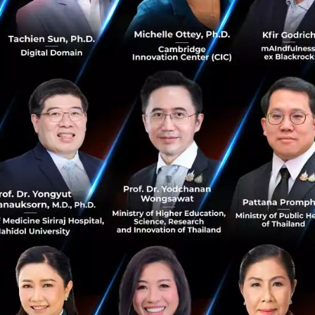
ralreserve.gov/monetarypolicy/fomccalendars.htm
Musk และเหรียญ DOGE