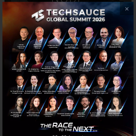
×
"Node" AirBnb สำหรับเช่าพื้นที่ทำงาน พลิกโฉมวงการอสังหาฯ
และ Co-working space
Startup ที่ชวนให้เจ้าของอสังหาฯ มาร่วมทำธุรกิจ co-working space
สำนักงานแนวใหม่ ได้อย่างสะดวกและมีประสิทธิภาพ เปลี่ยนพื้นที่ว่าง ให้
เป็นรายได้ เพื่อสร้างสรรค์ experience แบบ on-dem...
เมษายน 29, 2016
| By
Techsauce Team
0
News
Node
HUBBA
Startup
co-working