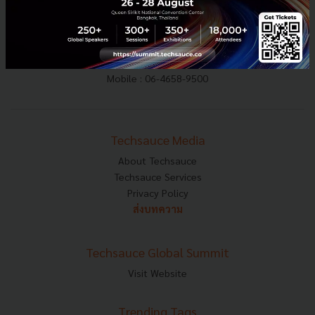
E-mail :
contact@techsauce.co
Tel : 02-001-5375
Mobile : 06-4658-9500
Techsauce Media
About Techsauce
Techsauce Services
Privacy Policy
ส่งบทความ
Techsauce Global Summit
Visit Website
Trending Tags