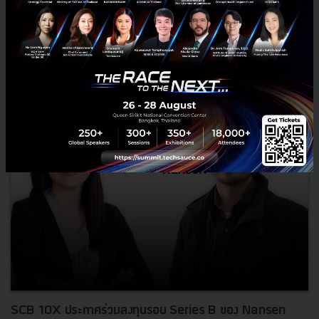
December 25, 2021
| By
Techsauce Team
1
News
scb10x
nansen
blockchain
SCB 10X ประกาศร่วมลงทุนรอบ Series B ของ Nansen