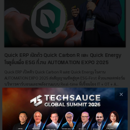
Quick ERP เปิดตัว Quick Carbon R และ Quick Energy
โซลูชั่นเพื่อ ESG ที่งาน AUTOMATION EXPO 2025
Quick ERP เปิดตัว Quick Carbon R และ Quick Energy ในงาน
AUTOMATION EXPO 2025 ส่งสัญญาณชัดสู่ยุค ESG-First ด้วยแพลตฟอร์ม
บริหารคาร์บอนและพลังงานแบบ Real-time ที่เชื่อมโยง IT + OT + A...
×
มีนาคม 26, 2025
| By
Techsauce Team
4
PR News
quick-erp
ESG Solution
Sustainability Strategy
Sustainable Manufacturing