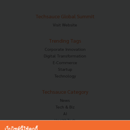
Techsauce Global Summit
Visit Website
Trending Tags
Corporate Innovation
Digital Transformation
E-Commerce
Startup
Technology
Techsauce Category
News
Tech & Biz
AI
HealthTech
Exec Insight
เว็บไซต์นี้ใช้คุกกี้