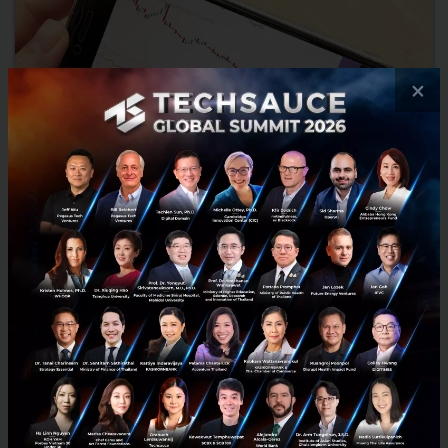
×
‘AVA’ Fintech Investment ที่นำ AI มาช่วยสร้างกลยุทธ์การ
ลงทุน ส่งคำสั่งซื้อขายได้ไวผ่าน AVA Advisor
ไม่กี่ปีมานี้ Investment Fintech ตัวใหม่ๆ แจ้งเกิดตามๆ กันมาทั้งในไทย
และต่างประเทศ ล่าสุดมีฟินเทคฝีมือคนไทยที่นำ AI (Artificial
Intelligence) เข้ามาใช้กับ Product เกิดเป็น Investme...
เมษายน 23, 2017
| By
Phatphicha Lerksirinukul
16
Tech & Biz
AVA
FinTech
Innovate
Robo Advisor