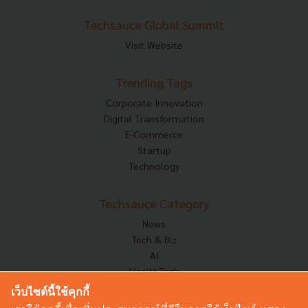
Techsauce Global Summit
Visit Website
Trending Tags
Corporate Innovation
Digital Transformation
E-Commerce
Startup
Technology
Techsauce Category
News
Tech & Biz
AI
HealthTech
Exec Insight
เว็บไซต์นี้ใช้คุกกี้
Corp Innov