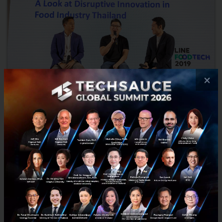
×
อัพเดท Trends & Insights ธุรกิจ 'อาหารและเครื่องดื่ม' ผ่าน
มุมมองกูรูจาก Singha และ Wongnai
หากเราจะพูดว่ายุคสมัยแห่งเทคโนโลยีได้เข้ามาเปลี่ยนพฤติกรรมของคน
ทุกคนไปอย่างสิ้นเชิง แล้วธุรกิจที่เกี่ยวข้องโดยตรงกับพฤติกรรมพื้นฐานใน
ชีวิตประจำวันของผู้บริโภคอย่าง 'อาหารและเครื่อง...
กรกฎาคม 18, 2019
| By
Techsauce Team
312