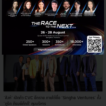
Tech & Biz
Singha
Wongnai
FoodTech
LINE FOOD TECH
‘สิงห์’ เปิดตัว CVC อีกราย ภายใต้ชื่อ ‘Singha Ventures’ ตั้ง
'ภูริต ภิรมย์ภักดี' คุมบริหาร