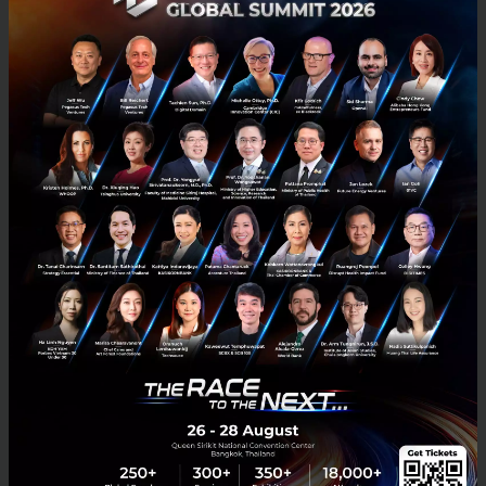
Bhurit Bhirombhakdi
HappyFresh รับเงิน Series C 20 ล้าน USD นำโดย Mirae
Asset ร่วมด้วย Grab-LINE-Singha Ventures
HappyFresh ผู้ให้บริการซื้อและส่งสินค้าสดในเอเชียตะวันออกเฉียงใต้
ประกาศรับเงินระดมทุน Series C เมื่อเดือนเมษายน ปี 2019 มูลค่า 20 ล้าน