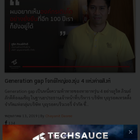
Generation gap โจทย์ใหญ่ของรุ่น 4 แห่งค่ายสิงห์
Generation gap เป็นหนึ่งความท้าทายของทายาทรุ่น 4 อย่างภูริต ภิรมย์
ภักดีต้องเผชิญ ในฐานะประธานเจ้าหน้าที่บริหาร บริษัท บุญรอดเทรดดิ้ง
จำกัดแห่งกลุ่มบริษัท บุญรอดบริวเวอรี่ จำกัด ซึ่...
พฤษภาคม 13, 2019
| By
Chayanit Dasree
134
×
Corp Innov
TS Video
CVC
generation gap
Singha Ventures