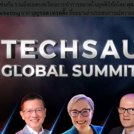
้นเช่นกัน รวมถึงถอดบทเรียนการทำการตลาดในยุคดิจิทัลโดย
คุ
Marketing
จาก
บุญรอด เทรดดิ้ง
ที่จะมาเล่าประสบการณ์ความ
rds ที่สามารถสร้างความเป็น Brand Royalty ให้กับผลิตภัณฑ์ท
อนอย่างน้ำดื่มได้สำเร็จ ใน Panel Discussion หัวข้อ '
A Look 
od Industry'
ะทบจากการเข้ามาของเทคโนโลยี
่อนข้างคลุกคลีกับวงการเทคโนโลยี จึงมองเห็นในแง่ของโอกาสให
องว่าธุรกิจอาหารไม่จำเป็นต้องพึ่งสื่อใหญ่ที่เคยมีไม่กี่เจ้า ห
่องทางในการทำการตลาดด้วยตัวเองมากขึ้น ผ่านแพลตฟอร์มเช่
้กระทั่ง Wongnai เอง ดังนั้นจึงมีโอกาสที่ร้านอาหารจะเกิดได้
ดขึ้นคือหากเกิดเป็นกระแสขึ้นมาอาจถูกมองว่าเป็น 'แฟชั่น' ได้ค่