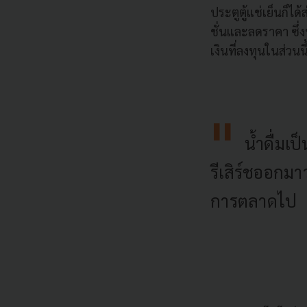
ประตูตู้แช่เย็นก็ไ
ชั่นและลดราคา ซึ่
เงินที่ลงทุนในส่วนน
น้ำดื่มเ
รีเสิร์ชออกมาว
การตลาดไป