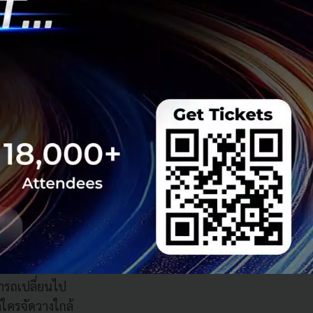
ามาทานได้แล้ว
ุ้มค่าอยู่ดี
ดื่ม
มา ซึ่งได้พลิกวิธี
มารถเปลี่ยนไป
่ใครจัดวางใกล้