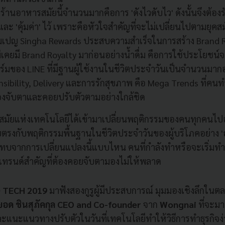
้นกับร้านอาหารสมัยนี้จำนวนมากคือการ 'ดังไวดับไว' ดังนั้นจึงต้อ
และ 'คุ้มค่า' ไว้ เพราะคือหัวใจสำคัญที่จะไม่เปลี่ยนไปตามยุคส
แคมเปญ Singha Rewards ประสบความสำเร็จในการสร้าง Brand R
ม่เคยมี Brand Royalty มาก่อนอย่างน้ำดื่ม คือการใช้ประโยชน์จ
มของ LINE ที่มีฐานผู้ใช้งานในชีวิตประจำวันเป็นจำนวนมากอย
sibility, Delivery และการรักสุขภาพ คือ Mega Trends ที่คนทำธุ
งจับตาและคอยปรับตัวตามอย่างใกล้ชิด
สมัยแห่งเทคโนโลยีได้เข้ามาเปลี่ยนพฤติกรรมของคนทุกคนไปอย่
งโดยตรงกับพฤติกรรมพื้นฐานในชีวิตประจำวันของผู้บริโภคอย่าง '
บจากการเปลี่ยนแปลงนี้แบบไหน คนที่กำลังทำหรือจะเริ่มทำธุ
อเทรนด์สำคัญที่ต้องคอยจับตามองไม่ให้พลาด
 TECH 2019
มาฟังสองกูรูผู้มีประสบการณ์ มุมมองเชิงลึกใน
ยอด ชินสุภัคกุล CEO and Co-founder
จาก
Wongnai
ที่จะม
แนะแนวทางปรับตัวในวันที่เทคโนโลยีทำให้วิธีการทำธุรกิจง่าย