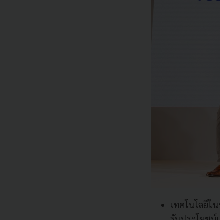
เทคโนโลยีในปั
รับประโยชน์เห