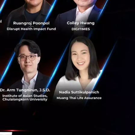
าหารนั่นคือ “ความ
้ดังหรือมีความแปลก
นใจเรื่องอาหารก็
รต้องลองร้าน
เดิม เป็นร้านกลุ่ม
องร้านอาหารที่จะ