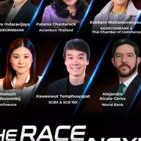
คุณยอด ชินสุภัคกุล CEO and Co-founder จาก Wongnai
ะป้องกันความถูกมองเป็นแฟชั่น และความมาเร็วไปเร็วของร้านอ
้มค่า” ซึ่งเป็นคุณค่าของร้านอาหารที่อยู่ทุกยุคทุกสมัย ต่อให
ดสองข้อนี้ไปลูกค้าก็จะเลือกกินแค่ครั้งเดียว ทุกวันนี้คนที่ส
นอาหารใหม่ค่อนข้างบ่อย ส่วนตัวคุณยอดเองมีเป้าหมายในกา
สองครั้ง แต่ร้านที่กลับไปกินซ้ำเป็นประจำก็มักจะมีจำนวนเท่า
วามอร่อยและความคุ้มค่าเป็นปัจจัยสำคัญอยู่เสมอ เป็นคุณค่าข
น่นอน