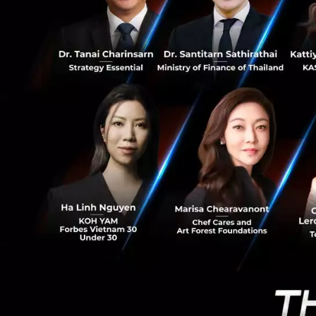
312
สิ่งที่จะเป็นเกรา
อร่อย” และ “ความคุ
หวือหวาแค่ไหนหากขา
อาจมีการไปลองร้า
อาหารใหม่สัปดาห์ละ
เดิมๆ ซึ่งมักจะมีค
ไม่มีวันเปลี่ยนไปแ