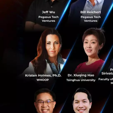
มาคือการมาเร็
เยอะด้วยเช่น
แต่สุดท้ายก็ม
สาเหตุหลักเป็
0