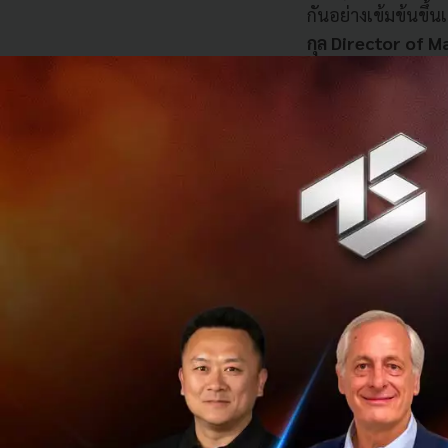
กันอย่างเข้มข้นขึ
กุล Director of 
แคมเปญ Singha Rewa
Brand Royalty มาก่
Innovation in Fo
ธุรกิจอาหารกับผลกร
ด้วยการที่
คุณยอด
ค
หลัก ในทางการตลาดม
ช่วยวางแผน แต่มีช
Media ต่างๆ หรือแม
ข้างมาก
ข้อเสียที่เกิ