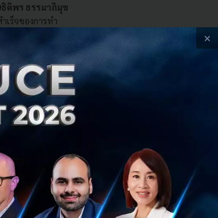
ณธิติพร ธรรมาภิมุข
สำเร็จของการทำ
ี่ว่ากันว่าไม่เคยมี
×
at Disruptive
ม่ที่เกิดขึ้นเป็น
รือให้เอเจนซี่มา
น LINE, Social
ง่ายกว่ายุคก่อนค่อน
อนข้างง่าย ผลที่ตาม