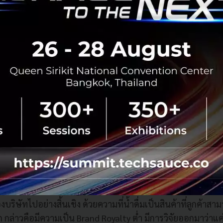
มารถทำให้ร้านของเรามีชื่อเสียงได้ ให้คนเข้
ากลับมาทานซ้ำ คนก็มองที่ความอร่อยและความค
หนสิ่งนี้ก็ไม่เคยเปลี่ยน
lty กับผลิตภัณฑ์ที่ไม่เคยมี Brand Royalty มาก่อนอย่างเครื่อง
ำดื่มสิงห์ได้ลองทำ
Singha Rewards
ตั้งแต่ประมาณปลายปีที่ผ่าน
ริษัทไปอย่างสิ้นเชิง ด้วยความที่น้ำดื่มเป็นสินค้าที่ลูกค้าสา
ก กล่าวคือมีความเป็น Brand Royalty ต่ำ มีการวิจัยออกมาว่าแค