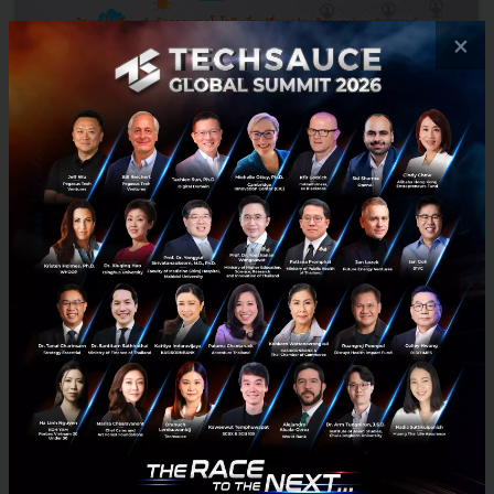
×
Software Park ขอเชิญชวนเข้าร่วมโครงการ Active Citizen
Geek So Good
“โครงการรณรงค์ขับเคลื่อนการสร้างพลเมืองเพื่อประเทศไทยที่น่าอยู่”
หรือ “Active Citizen” ของ สำนักงานกองทุนสนับสนุนการสร้างเสริมสุข
ภาพ (สสส.) คือโครงการที่มุ่งเน้นเปลี่ยนคนรุ่นใหม่ท...
ตุลาคม 12, 2015
| By
Techsauce Team
0
PR News
News
Active Citizen
Software Park Thailand