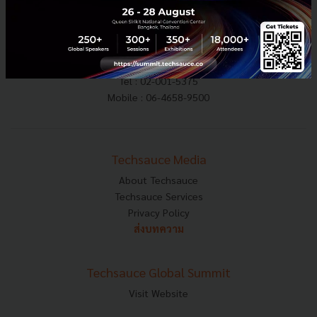
E-mail :
contact@techsauce.co
Tel : 02-001-5375
Mobile : 06-4658-9500
Techsauce Media
About Techsauce
Techsauce Services
Privacy Policy
ส่งบทความ
Techsauce Global Summit
Visit Website