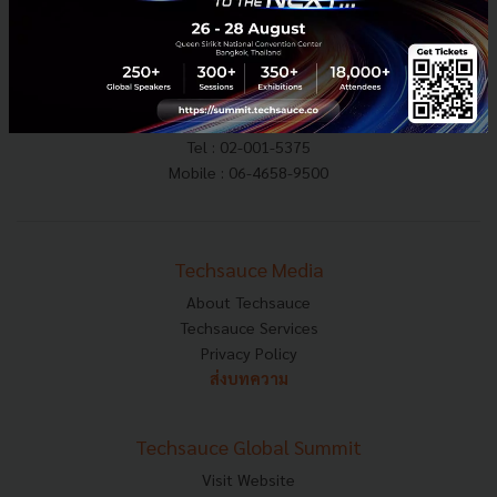
E-mail :
contact@techsauce.co
Tel : 02-001-5375
Mobile : 06-4658-9500
Techsauce Media
About Techsauce
Techsauce Services
Privacy Policy
ส่งบทความ
Techsauce Global Summit
Visit Website