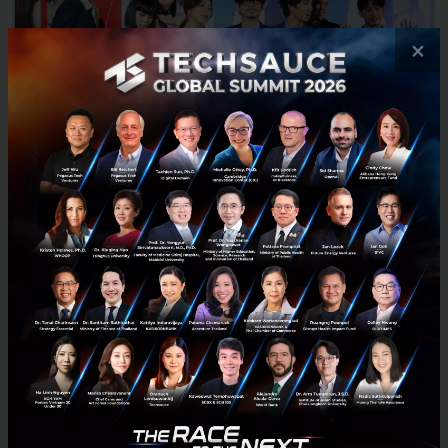
×
บทวิเคราะห์ 'App War แอปชนแอป' หนังไทยเรื่องแรกที่กล้าเล่า
เรื่อง Startup
ทำไมถึงบอกว่ากล้า? ในวงการธุรกิจและเทคโนโลยี เรารู้ว่า Startup ไม่ใช่
เรื่องใหม่ แต่มันก็ยังไม่ใช่เรื่องแมสสำหรับคนทั่วไป ยังมักมีคำถามว่า
Startup คืออะไรให้เห็นอยู่บ่อยครั้ง และอย่...
สิงหาคม 2, 2018
| By
Arocha Phurmtaveepol
0
Saucy Thoughts
BNK48
Appwar
Startup
T Moment