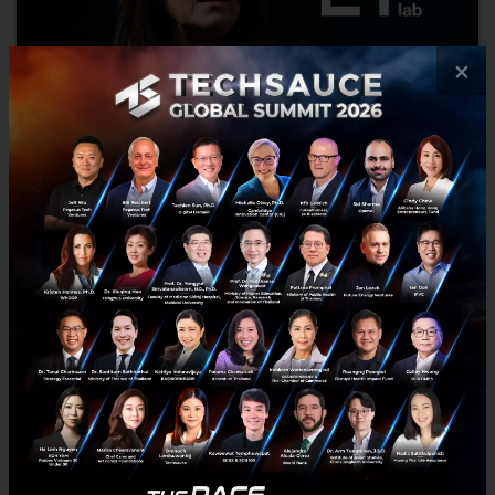
×
จากเทคโนโลยี AI สู่ IA เพื่อมนุษย์ ในมุมมองของ “Pattie
Maes”
เทคโนโลยีจะช่วยให้เกิดการเรียนรู้ และพัฒนาชีวิตได้อย่างไร? มาดูแนวคิด
ในการออกแบบและทดสอบอุปกรณ์ที่ช่วยให้มนุษย์สามารถเรียนรู้ และมี
คุณภาพชีวิตที่ดีขึ้น ไปกับคุณ Pattie Maes นักวิจ...
พฤษภาคม 9, 2024
| By
Techsauce Team
2
Tech & Biz
techevent
pattie-maes
highlight-speakers
techsauce global summit 2024