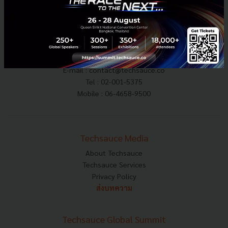
E-mail :
contact@techsauce.co
Tel : 02-001-5375
Mobile : 06-4658-9500
Techsauce Media
About Techsauce
Techsauce Services
Privacy Policy
ส่งบทความ
Techsauce Global Summit