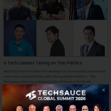
6 Tech Leaders Taking on Thai Politics
Recently there has been the emergence of new political faces and
even seasoned politicians with new updated mindsets. The
Techsauce team has prepared a list of those in the forefr...
×
February 19, 2019
| By
Chaowarat Yongjiranon
0
News
Thailand
Government
Featured Article
Thailand election 2019