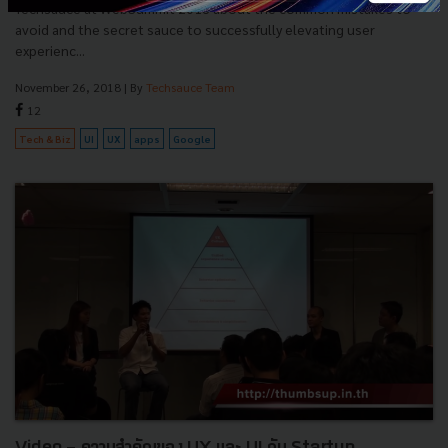
Techsauce at WebSummit 2018 about the common mistakes to
avoid and the secret sauce to successfully elevating user
experienc...
November 26, 2018
| By
Techsauce Team
12
Tech & Biz
UI
UX
apps
Google