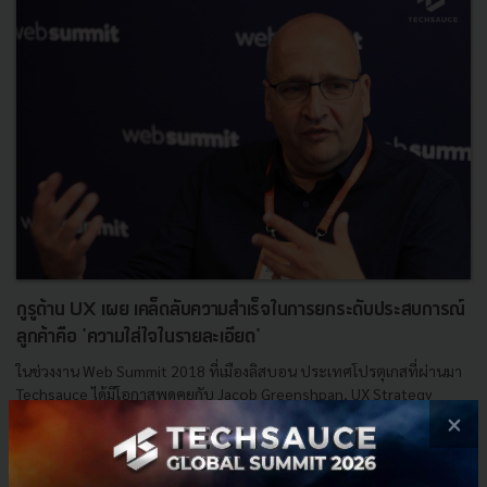
กูรูด้าน UX เผย เคล็ดลับความสำเร็จในการยกระดับประสบการณ์
ลูกค้าคือ 'ความใส่ใจในรายละเอียด'
ในช่วงงาน Web Summit 2018 ที่เมืองลิสบอน ประเทศโปรตุเกสที่ผ่านมา
Techsauce ได้มีโอกาสพูดคุยกับ Jacob Greenshpan, UX Strategy
Consultant ของ Google เรื่องเคล็ดลับความสำเร็จในการยกระ...
×
พฤศจิกายน 28, 2018
| By
Techsauce Team
1.2k