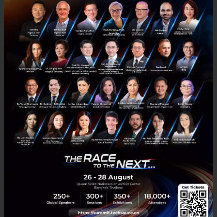
Tech & Biz
UX
UI
Google
User Experience
UX Guru Greenshpan Reveals Secret Sauce to
Elevating User Experience
Google UX Strategy consultant Jacob Greenshpan talks to