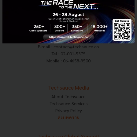
E-mail :
contact@techsauce.co
Tel : 02-001-5375
Mobile : 06-4658-9500
Techsauce Media
About Techsauce
Techsauce Services
Privacy Policy
ส่งบทความ
Techsauce Global Summit