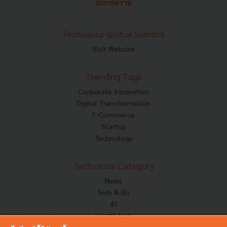
ส่งบทความ
Techsauce Global Summit
Visit Website
Trending Tags
Corporate Innovation
Digital Transformation
E-Commerce
Startup
Technology
Techsauce Category
News
Tech & Biz
AI
HealthTech