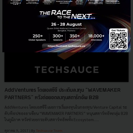
News
B2B
SCG
News
Investment
AddVentures โดยเอสซีจี ประเดิมลงทุน “WAVEMAKER
PARTNERS” หวังต่อยอดลงทุนสตาร์ทอัพ B2B
AddVentures โดยเอสซีจี เผยการเริ่มลงทุนในกองทุน Venture Capital ระ
ดับท็อปของอาเซียน “WAVEMAKER PARTNERS” หนุนสตาร์ทอัพกลุ่ม B2B
ในภูมิภาค หวังช่วยยกระดับสตาร์ทอัพทั้ง Ecosystem......
ตุลาคม 9, 2017
| By
Techsauce Team