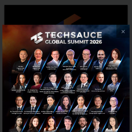
×
AddVentures by SCG invests in Wavemaker
Partners, focusing on B2B startups
AddVentures, the corporate venture capital (CVC) arm of SCG, has
announced its first investment in Southeast Asia’s leading seed-
stage venture capital firm, Wavemaker Partners, in ...
October 9, 2017
| By
Techsauce Team
0