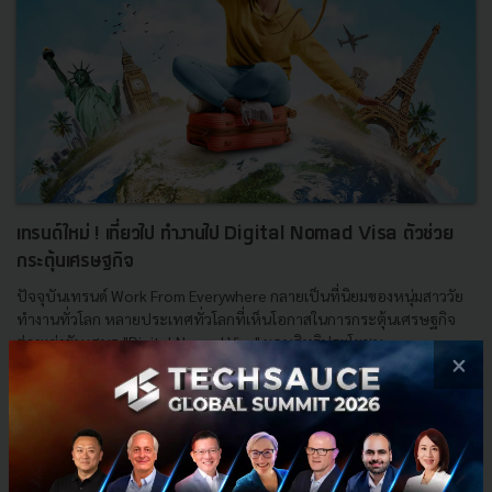
เทรนด์ใหม่ ! เที่ยวไป ทำงานไป Digital Nomad Visa ตัวช่วย
กระตุ้นเศรษฐกิจ
ปัจจุบันเทรนด์ Work From Everywhere กลายเป็นที่นิยมของหนุ่มสาววัย
ทำงานทั่วโลก หลายประเทศทั่วโลกที่เห็นโอกาสในการกระตุ้นเศรษฐกิจ
ต่างแข่งขัน เสนอ "Digital Nomad Visa" มอบสิทธิประโยชน...
×
มิถุนายน 28, 2022
| By
Techsauce Team
11
News
WFA
WFH
employment
Work-Cations