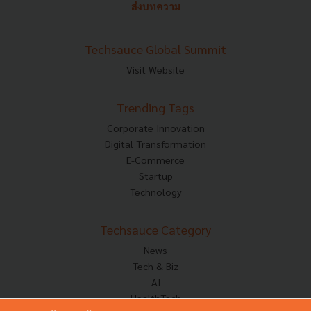
ส่งบทความ
Techsauce Global Summit
Visit Website
Trending Tags
Corporate Innovation
Digital Transformation
E-Commerce
Startup
Technology
Techsauce Category
News
Tech & Biz
AI
HealthTech