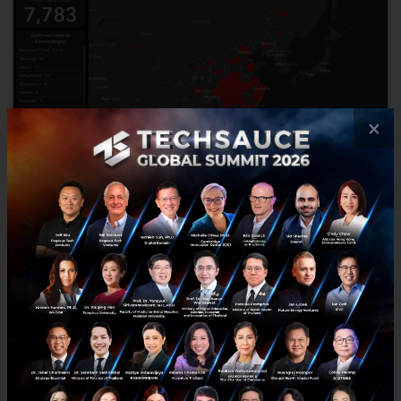
×
Online Dashboard เครื่องมือติดตามสถานการณ์ 'ไวรัสโคโรน่า'
ในเอเชีย สหรัฐอเมริกาและยุโรปแบบเรียลไทม์
จากสถานการณ์ 'ไวรัสโคโรน่า' ที่แพร่กระจายไปทั่วโลก Online
Dashboard สามารถช่วยให้คุณติดตามข่าวสารได้ เครื่องมือนี้ได้รับการ
พัฒนาโดยศูนย์วิทยาศาสตร์และวิศวกรรมเทคโนโลยีได้สร้างระบบท...
มกราคม 30, 2020
| By
Techsauce Team
236