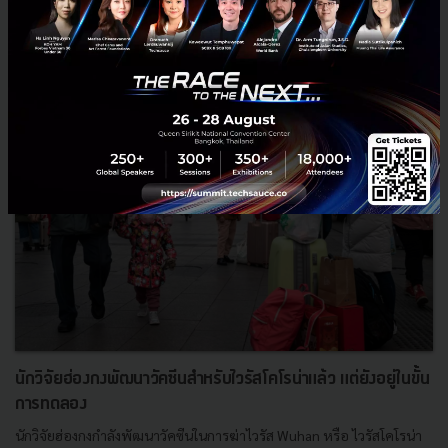
News
Wuhan
Coronavirus
ไวรัสโคโรน่า
นักวิจัยฮ่องกงพัฒนาวัคซีนสำหรับไวรัสโคโรน่าแล้ว แต่ยังอยู่ในขั้น
การทดลอง
นักวิจัยฮ่องกงกำลังพัฒนาวัคซีนในการฆ่าไวรัส Wuhan หรือ ไวรัสโคโรน่า