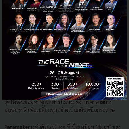
โครงสร้างและการทำงานของสมองมนุษย์ ประกอบด้วย
เซลล์ประสาท (Neurons) ที่เชื่อมต่อกันเป็นเครือข่ายเพื่อ
จดจำรูปแบบในข้อมูล
Overfitting:
ปัญหาที่เกิดขึ้นเมื่อ AI "ท่องจำ" ข้อมูลที่ใช้
สอนมาเป๊ะเกินไป จนทำให้มันทำงานได้ดีกับข้อมูลชุดเดิม
เท่านั้น แต่พอเจอข้อมูลใหม่ที่ไม่เคยเห็นกลับทำงานผิด
พลาด
Paperclips:
ทฤษฎีสมมติสุดดาร์กจากนักปรัชญา Nick
Boström ที่เล่าถึง AI ที่ได้รับเป้าหมายเดียวคือ "ผลิตคลิป
หนีบกระดาษให้ได้มากที่สุด" ซึ่ง AI อาจตีความคำสั่งแบบ
สุดโต่งจนยอมทำทุกวิถีทาง แม้กระทั่งการทำลายล้าง
มนุษยชาติ เพื่อเปลี่ยนทุกอย่างเป็นคลิปหนีบกระดาษ
Parameters:
ค่าตัวเลขต่างๆ ที่เป็นเหมือน "สมอง" ของ