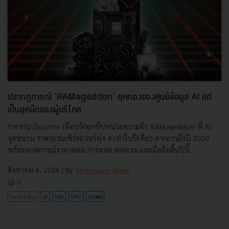
ปรากฏการณ์ ‘RAMageddon’ ยุคทองของศูนย์ข้อมูล AI แต่
เป็นยุคมืดของผู้บริโภค
รายงาน Deloitte เตือนวิกฤตชิปหน่วยความจำ 'RAMageddon' ที่ AI
จุดชนวน ราคาแรมเซิร์ฟเวอร์พุ่ง 4 เท่าในปีเดียว ลากยาวถึงปี 2030
พร้อมคาดการณ์ราคาคอม การ์ดจอ สตอเรจ และมือถือสิ้นปีนี้...
สิงหาคม 6, 2026
| By
Techsauce Team
0
Tech & Biz
AI
SSD
GPU
DRAM