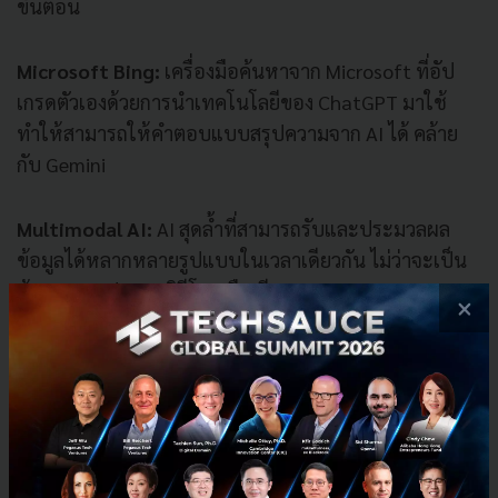
ขั้นตอน
Microsoft Bing:
เครื่องมือค้นหาจาก Microsoft ที่อัป
เกรดตัวเองด้วยการนำเทคโนโลยีของ ChatGPT มาใช้
ทำให้สามารถให้คำตอบแบบสรุปความจาก AI ได้ คล้าย
กับ Gemini
Multimodal AI:
AI สุดล้ำที่สามารถรับและประมวลผล
ข้อมูลได้หลากหลายรูปแบบในเวลาเดียวกัน ไม่ว่าจะเป็น
ข้อความ, รูปภาพ, วิดีโอ หรือเสียงพูด
×
Natural language processing (NLP):
สาขาของ AI ที่
เน้นการทำให้คอมพิวเตอร์สามารถ "เข้าใจ" และ "ใช้"
ภาษามนุษย์ได้อย่างเป็นธรรมชาติ
Neural network:
แบบจำลองคอมพิวเตอร์ที่เลียนแบบ