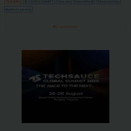
Tech & Biz
AI
LLM
ChatGPT
Glossary
Generative AI
Deep Learning
Machine Learning
No comment