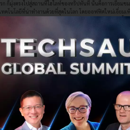
รก ก็มุ่งตรงไปสู่สถานที่ไฮไลท์ของทริปทันที นั้นคือการเยี่ย
เทคโนโลยีที่น่าทำงานด้วยที่สุดในโลก โดยออฟฟิศใหม่เอี่ยมเพิ่ง
รงการ Mapletree Business City แหล่งรวมบริษัทเทคโนโลยีชั้น