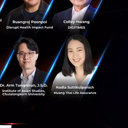
 Asia Pacific พา
งไหนก็ได้ในออฟฟิศ
องพูล ฟิตเนส สปา