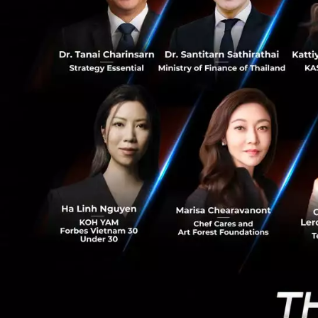
71
เราได้รับเกียรติจา
เดินทัวร์ออฟฟิศแล
ขณะเดิน เราสังเก
โดยมีล็อกเกอร์ให้
และห้องนอน โดยกา