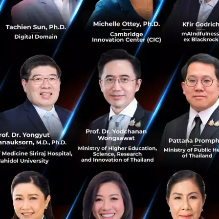
ถึง 10 ชั้น ตกแต่งด้วยบรรยากาศกึ่งแคมปัสกึ่งสถานที่ทำงาน 
แพงทำจากกระจกใสรับแสงธรรมชาติ พร้อมต้อนรับแขกที่มาเยื
ลนด์มาร์กให้ถ่ายรูปเช็คอิน เมื่อมองเข้าไปด้านในจะเห็นโถงโ
และเพื่อให้ออฟฟิศสามารถรองรับพนักงานกว่า 2000 คนได้ จึงม
ละห้องประชุมมากมายนับไม่ถ้วน สมเป็นสถานที่ที่ช่วยกระตุ้น