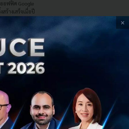
มชมออฟฟิศ Google
สร้างเสร็จเมื่อปี
นำในสิงคโปร์
×