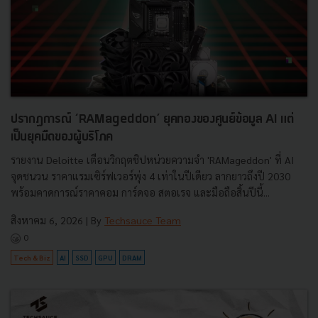
ปรากฏการณ์ ‘RAMageddon’ ยุคทองของศูนย์ข้อมูล AI แต่
เป็นยุคมืดของผู้บริโภค
รายงาน Deloitte เตือนวิกฤตชิปหน่วยความจำ 'RAMageddon' ที่ AI
จุดชนวน ราคาแรมเซิร์ฟเวอร์พุ่ง 4 เท่าในปีเดียว ลากยาวถึงปี 2030
พร้อมคาดการณ์ราคาคอม การ์ดจอ สตอเรจ และมือถือสิ้นปีนี้...
สิงหาคม 6, 2026
| By
Techsauce Team
0
Tech & Biz
AI
SSD
GPU
DRAM