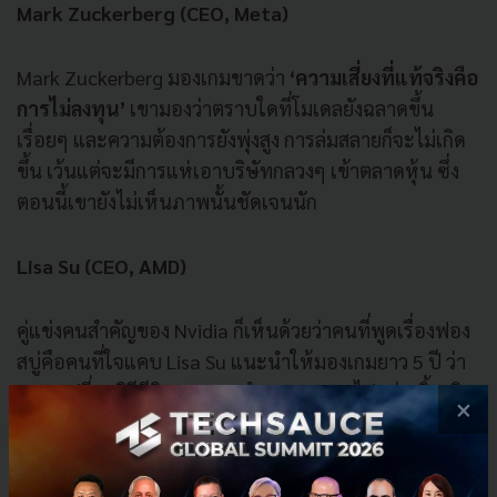
Mark Zuckerberg (CEO, Meta)
Mark Zuckerberg มองเกมขาดว่า
‘ความเสี่ยงที่แท้จริงคือ
การไม่ลงทุน’
เขามองว่าตราบใดที่โมเดลยังฉลาดขึ้น
เรื่อยๆ และความต้องการยังพุ่งสูง การล่มสลายก็จะไม่เกิด
ขึ้น เว้นแต่จะมีการแห่เอาบริษัทกลวงๆ เข้าตลาดหุ้น ซึ่ง
ตอนนี้เขายังไม่เห็นภาพนั้นชัดเจนนัก
Lisa Su (CEO, AMD)
คู่แข่งคนสำคัญของ Nvidia ก็เห็นด้วยว่าคนที่พูดเรื่องฟอง
สบู่คือคนที่ใจแคบ Lisa Su แนะนำให้มองเกมยาว 5 ปี ว่า
AI จะเปลี่ยนวิถีชีวิตและการทำงานของเราไปอย่างสิ้นเชิง
×
ได้อย่างไร ซึ่งเธอเชื่อมั่นในศักยภาพนั้นอย่างเต็มเปี่ยม
Mark Cuban (Entrepreneur)