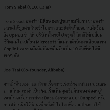
Tom Siebel (CEO, C3.ai)
Tom Siebel มองว่า
‘นี่คือฟองสบู่ขนาดมหึมา’
เขามองว่า
ตลาดให้มูลค่าเกินจริงไปมาก และยังทิ้งท้ายอย่างเผ็ดร้อน
ถึง OpenAI ว่า
‘ถ้าบริษัทนี้หายไปพรุ่งนี้ โลกก็ไม่เปลี่ยน
ชีวิตคนไม่เปลี่ยน Microsoft ก็แค่หาตัวอื่นมาเสียบแทน
Copilot เพราะมีผลิตภัณฑ์อื่นอีกเป็น 10 ตัวที่ทำได้ดี
พอๆ กัน’
Joe Tsai (Co-founder, Alibaba)
จากฝั่งจีน Joe Tsai กังวลเรื่องการเร่งสร้าง Infrastructure
มากเกินความจำเป็น
‘ผมเริ่มเห็นจุดเริ่มต้นของฟองสบู่’
เขากังวลเรื่องการสร้าง Data Center แบบ
‘On spec’
หรือ
การสร้างเผื่อไว้ก่อนเพื่อเก็งกำไร โดยที่ความต้องการใช้