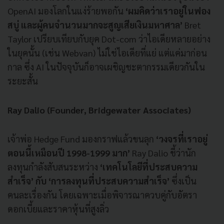
OpenAI มองโลกในแง่ร้ายพอกัน
‘ผมคิดว่าเราอยู่ในฟอง
สบู่ และผู้คนจำนวนมากจะสูญเสียเงินมหาศาล’
Bret
Taylor เปรียบเทียบกับยุค Dot-com ว่าไอเดียหลายอย่าง
ในยุคนั้น (เช่น Webvan) ไม่ใช่ไอเดียที่แย่ แต่แค่มาก่อน
กาล ซึ่ง AI ในปัจจุบันก็อาจเผชิญชะตากรรมเดียวกันใน
ระยะสั้น
Ray Dalio (Founder, Bridgewater Associates)
เจ้าพ่อ Hedge Fund มองกราฟแล้วขนลุก
‘วงจรที่เราอยู่
ตอนนี้เหมือนปี 1998-1999 มาก’
Ray Dalio ชี้ว่านัก
ลงทุนกำลังสับสนระหว่าง
‘เทคโนโลยีที่ประสบความ
สำเร็จ’ กับ ‘การลงทุนที่ประสบความสำเร็จ’
ซึ่งเป็น
คนละเรื่องกัน โดยเฉพาะเมื่อพิจารณาควบคู่กับอัตรา
ดอกเบี้ยและราคาหุ้นที่สูงลิ่ว