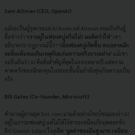
Sam Altman
(CEO, OpenAI)
แม้จะเป็นผู้จุดกระแส AI Boom แต่ Altman ยอมรับกับผู้
สื่อข่าวว่า
‘เราอยู่ในฟองสบู่หรือไม่? ผมคิดว่าใช่’
เขา
อธิบายปรากฏการณ์นี้ว่า
‘เมื่อฟองสบู่เกิดขึ้น คนฉลาดมัก
จะตื่นเต้นจนเกินเหตุกับแก่นความจริงบางอย่าง’
แม้เขา
จะยืนยันว่า AI คือสิ่งสำคัญที่สุดในรอบหลายปี แต่ความ
คาดหวังของนักลงทุนในระยะสั้นนั้นกำลังพุ่งเกินความเป็น
จริง
Bill Gates (Co-founder, Microsoft)
ตำนานผู้ผ่านยุค Dot-com มาแล้วอย่างโชกโชนมองว่า AI
อยู่ในภาวะฟองสบู่ แต่ไม่ได้ไร้สาระเหมือนวิกฤตดอกทิว
ลิป (Danish tulips) ในอดีต
‘มูลค่าของมันสูงมาก เหมือน