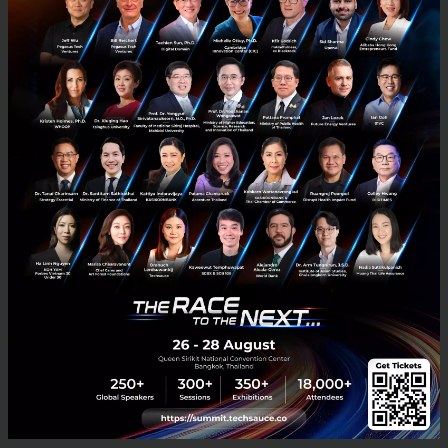
Mark Cuban แยกแยะความแตกต่างระหว่างยุคนี้กับยุค
Dot-com ได้อย่างน่าสนใจ
‘ยุคนั้นแค่มีเว็บไซต์ก็เข้า
ตลาดหุ้นได้ โดยไม่มีมูลค่าที่แท้จริง’
แต่บริษัท AI ยุคนี้มี
โมเดลธุรกิจ มีผลิตภัณฑ์ และไม่ได้แค่อาศัยความฟูฟ่อง
ของตลาดหุ้นเพียงอย่างเดียว
Eric Schmidt (Former CEO, Google)
Eric Schmidt ใช้ประสบการณ์ส่วนตัวฟันธงว่า
‘ไม่น่าใช่
ฟองสบู่’
เขาชี้ไปที่ตลาดฮาร์ดแวร์ว่า Data Center ขนาด
ยักษ์ถูกสร้างขึ้น และชิป Nvidia ก็ขายดีเป็นเทน้ำเทท่า
‘ผม
ไม่เคยเห็นสถานการณ์ไหนที่ความสามารถของ
ฮาร์ดแวร์ถูกสร้างขึ้นมาแล้วซอฟต์แวร์จะไม่ตามไปใช้
งานจนเต็ม’