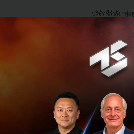
บริษัทที่กำลัง “ทุ่
ที่ลงมาเล่นในอุตสา