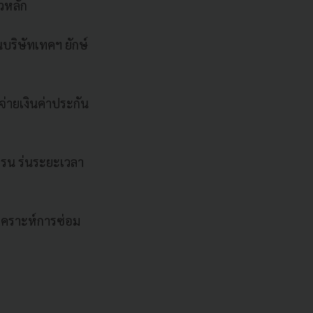
ัวหลัก
นบริษัทเทคฯ ยักษ์
่ายเงินค่าประกัน
ดรน ร่นระยะเวลา
ิเคราะห์การซ่อม