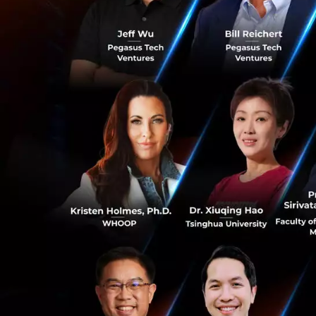
อะไรคือเหตุผลที
ยักษ์ใหญ่อย่าง Alp
หลายๆ บริการของ G
ประสิทธิภาพการใช
Microsoft ต่างก็ใช้
แต่กลับไม่ค่อยมีใค
อย่างไรบ้างกับ AI
มีไม่กี่บริษัทที่กล
0