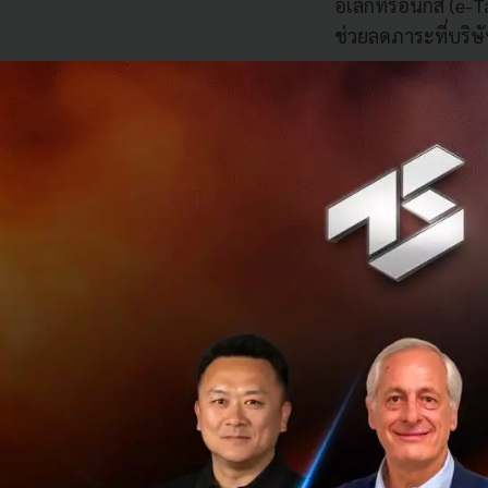
อิเล็กทรอนิกส์ (e
ช่วยลดภาระที่บริษ
“เดิมทีบางธุรกิจต
บาทต่อปี นี่คือจำ
นอกจากนั้น ระบบบั
ที่ต้องอาศัยความล
ช่วยป้องกันความผิ
ภาษี, การคำนวณค่า
ในบัญชีและยอดเงิน
เป็นปัจจัยสำคัญต่
ระบบบัญชีที่ดีช่วยใ