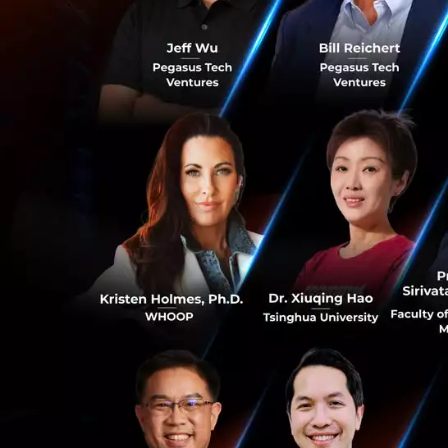
“ระบบบัญชี ช่วยให้
ระบบ ซึ่งการทำบัญช
มาใช้ประกอบการตัดส
กว่า”
คุณภีมได้แบ่งปัน
ซึ่งสำหรับคุณภีมมอง
ประสิทธิภาพ โดยเฉ
การตัดสินใจตั้งอย
เป็นการเปลี่ยนรูป
บัญชีของบริษัท และ
กลยุทธ์การตลาด, ง
0
ตอบโจทย์การทำ
แน่นอนว่าจากสถาน