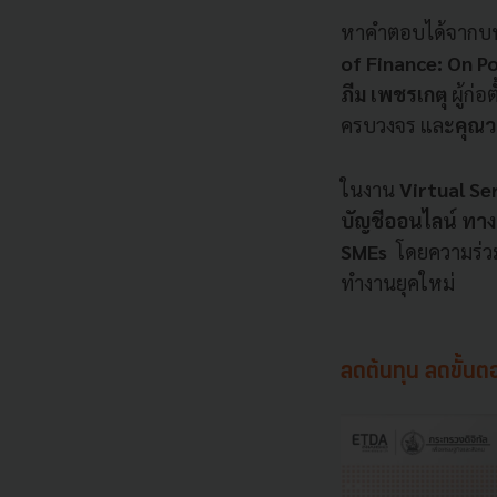
หาคำตอบได้จากบทค
of Finance: On P
ภีม เพชรเกตุ
ผู้ก่
ครบวงจร และ
คุณว
ในงาน
Virtual Se
บัญชีออนไลน์ ทาง
SMEs
โดยความร่วมม
ทำงานยุคใหม่
ลดต้นทุน ลดขั้