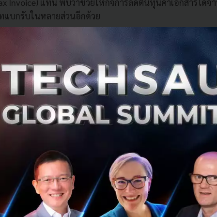
-Tax Invoice) แทน พบว่าช่วยให้กิจการลดต้นทุนค่าเอกสารได้
ัทแบกรับในหลายส่วนอีกด้วย
้องใช้นักบัญชีหลายคน สมมติมีสามคน อาจต้องลงทุนด้วยจำนวน
นวนเงินที่สามารถนำไปลงทุนด้านการตลาดหรือการลงทุนด้านอื่
ญชีออนไลน์ยังช่วยลดความผิดพลาดที่อาจจะเกิดขึ้น เพราะการ
ะเอียด และแม่นยำ การใช้ระบบบัญชีออนไลน์ที่มีเทคโนโลยี AI
ดพลาดได้เป็นอย่างดี ทำให้ผู้ประกอบการมั่นใจได้มากขึ้น ไม่
ใช้จ่าย, การกระทบยอดธนาคาร (การพิสูจน์ยอดเงินฝากธนาคาร
ฝากในธนาคารตรงกันหรือไม่) หรือ การจัดการงบกระแสเงินสด 
อการทำธุรกิจ โดยเฉพาะกับผู้ประกอบการ SMEs
ห้ธุรกิจเติบโต