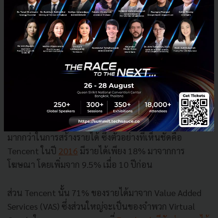
โมเดลธุรกิจแบบ Ad-Driven กับ Commerce-
Driven
ในขณะที่บริษัทในสหรัฐอเมริกาเน้นการโฆษณาในการหา
รายได้เป็นหลัก แต่ประเทศจีนเน้น E-commerce เป็นหลัก
มากกว่าในการสร้างรายได้ ซึ่งตัวอย่างที่เห็นชัดคือ
Tencent ในปี
2016
มีรายได้เพียง 18% มาจากการ
โฆษณา โดยเพิ่มจาก 9.5% เมื่อ 10 ปีก่อน
ส่วน Tencent นั้น 71% ของรายได้มาจาก Value Added
Services (VAS) ซึ่งส่วนใหญ่จะเป็นของจำพวก Virtual