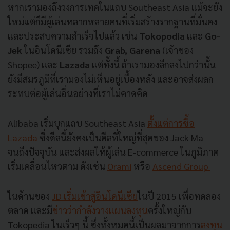
หากเรามองถึงวงการเทคในแถบ Southeast Asia แม้จะยัง
ใหม่แต่ก็มีผู้เล่นหลากหลายคนที่เริ่มสร้างรากฐานที่มั่นคง
และประสบความสำเร็จไปแล้ว เช่น
Tokopodia
และ
Go-
Jek
ในอินโดนีเซีย รวมถึง
Grab, Garena
(เจ้าของ
Shopee) และ
Lazada
แต่ทั้งนี้ ถ้าเรามองลึกลงไปกว่านั้น
ยังมีสมรภูมิที่เรามองไม่เห็นอยู่เบื้องหลัง และอาจส่งผลก
ระทบต่อผู้เล่นอื่นอย่างที่เราไม่คาดคิด
Alibaba เริ่มบุกแถบ Southeast Asia
ตั้งแต่การซื้อ
Lazada
ซึ่งดีลนี้ยังคงเป็นดีลที่ใหญ่ที่สุดของ Jack Ma
จนถึงปัจจุบัน และส่งผลให้ผู้เล่น E-commerce ในภูมิภาค
เริ่มเคลื่อนไหวตาม ดังเช่น
Orami
หรือ
Ascend Group
ในด้านของ
JD เริ่มเข้าสู่อินโดนีเซีย
ในปี 2015 เพื่อทดลอง
ตลาด และมี
ข่าวว่ากำลังวางแผนลงทุน
ครั้งใหญ่กับ
Tokopedia ในเร็วๆ นี้ ซึ่งทั้งหมดนี้เป็นผลมาจากการ
ลงทุน