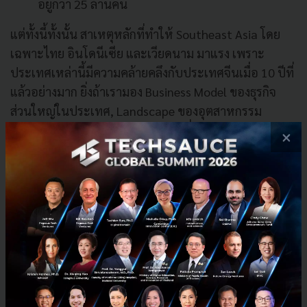
อยู่กว่า 25 ล้านคน
แต่ทั้งนี้ทั้งนั้น สาเหตุหลักที่ทำให้ Southeast Asia โดย
เฉพาะไทย อินโดนีเซีย และเวียดนาม มาแรง เพราะ
ประเทศเหล่านี้มีความคล้ายคลึงกับประเทศจีนเมื่อ 10 ปีที่
แล้วอย่างมาก ยิ่งถ้าเรามอง Business Model ของธุรกิจ
ส่วนใหญ่ในประเทศ, Landscape ของอุตสาหกรรม
โฆษณาดิจิทัล และพฤติกรรมการเปลี่ยนแปลงมาใช้มือถือ
×
ก็จะยิ่งเห็นได้ชัด