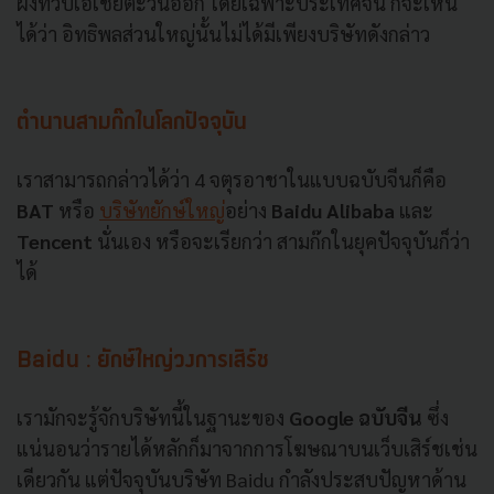
ฝั่งทวีปเอเชียตะวันออก โดยเฉพาะประเทศจีน ก็จะเห็น
ได้ว่า อิทธิพลส่วนใหญ่นั้นไม่ได้มีเพียงบริษัทดังกล่าว
ตำนานสามก๊กในโลกปัจจุบัน
เราสามารถกล่าวได้ว่า 4 จตุรอาชาในแบบฉบับจีนก็คือ
BAT
หรือ
บริษัทยักษ์ใหญ่
อย่าง
Baidu Alibaba
และ
Tencent
นั่นเอง หรือจะเรียกว่า สามก๊กในยุคปัจจุบันก็ว่า
ได้
Baidu : ยักษ์ใหญ่วงการเสิร์ช
เรามักจะรู้จักบริษัทนี้ในฐานะของ
Google ฉบับจีน
ซึ่ง
แน่นอนว่ารายได้หลักก็มาจากการโฆษณาบนเว็บเสิร์ชเช่น
เดียวกัน แต่ปัจจุบันบริษัท Baidu กำลังประสบปัญหาด้าน