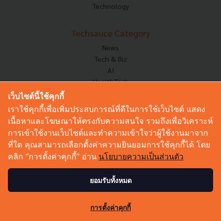
Technology
Techsauce Category
News
Tech & Biz
AI
HealthTech
Exec Insight
เว็บไซต์นี้ใช้คุกกี้
Corp Innov
เราใช้คุกกี้เพื่อเพิ่มประสบการณ์ที่ดีในการใช้เว็บไซต์ แสดง
Saucy Thoughts
เนื้อหาและโฆษณาให้ตรงกับความสนใจ รวมถึงเพื่อวิเคราะห์
Based On
การเข้าใช้งานเว็บไซต์และทำความเข้าใจว่าผู้ใช้งานมาจาก
Sustainable
ที่ใด คุณสามารถเลือกตั้งค่าความยินยอมการใช้คุกกี้ได้ โดย
Videos
คลิก “การตั้งค่าคุกกี้” อ่าน
นโยบายความเป็นส่วนตัว
Podcast
Startup Guide
ยอมรับทั้งหมด
2
© Copyright 2026 :
Techsauce All rights reserved.
การตั้งค่าคุกกี้