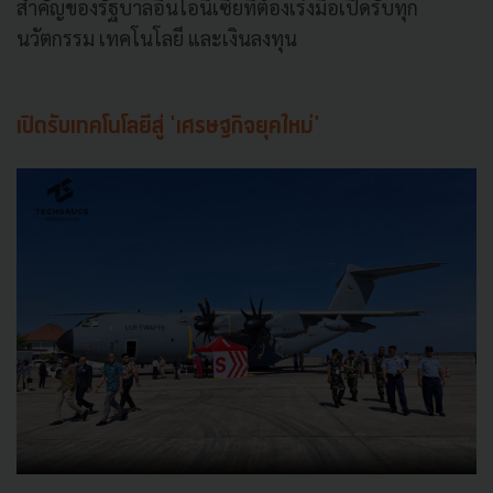
สำคัญของรัฐบาลอินโอนีเซียที่ต้องเร่งมือเปิดรับทุก
นวัตกรรม เทคโนโลยี และเงินลงทุน
เปิดรับเทคโนโลยีสู่ 'เศรษฐกิจยุคใหม่'