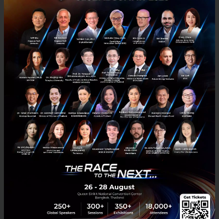
นอกจากนี้ อินโดนีเซียยังส่งเสริมการท่องเที่ยวภายใน
ประเทศ เพื่อลดการพึ่งพารายได้จากนักท่องเที่ยวต่างชาติ
เพื่อกระจายความเสี่ยง และสร้างความมั่นคงทางเศรษฐกิจ
ไปพร้อมๆ กับการสนับสนุนการเติบโตของสายการบิน
ต้นทุนต่ำเพื่อให้ชาวอินโอนีเซียสามารถเดินทางได้สะดวก
ในราคาที่ถูก ซึ่งจะช่วยกระตุ้นเศรษฐกิจไปอีกทาง
ตัวอย่างที่เห็นได้ชัดในงาน Bali Airshow คือ การนำเสนอ
เทคโนโลยีดิจิทัลเพื่อพัฒนาอุตสาหกรรมการบิน เช่น
Smart Application เช่น แอปพลิเคชันสำหรับจอง