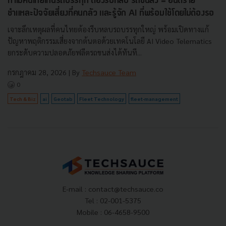
ทำไมคนไทยเห็นรถบรรทุก ต้องรีบหลบ รถขนส่ง = อันตราย
ชำแหละปัจจัยเสี่ยงที่คนกลัว และรู้จัก AI ที่พร้อมใช้โดยไม่ต้องรอ
เจาะลึกเหตุผลที่คนไทยต้องรีบหลบรถบรรทุกใหญ่ พร้อมเปิดทางแก้
ปัญหาพฤติกรรมเสี่ยงจากต้นตอด้วยเทคโนโลยี AI Video Telematics
ยกระดับความปลอดภัยฟลีตรถขนส่งได้ทันที...
กรกฎาคม 28, 2026
| By
Techsauce Team
0
Tech & Biz
ai
Geotab
Fleet Technology
fleet-management
E-mail :
contact@techsauce.co
Tel : 02-001-5375
Mobile : 06-4658-9500