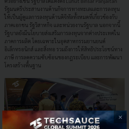
ตัวอย่างเช่น รัฐบาลได้แต่งตั้ง Luhut Binsar Panjaitan
รัฐมนตรีประสานงานด้านกิจการทางทะเลและการลงทุน
ให้เป็นผู้ดูแลการลงทุนด้านดิจิทัลทั้งหมดที่เกี่ยวข้องกับ
ภาคเอกชน รัฐวิสาหกิจ และหน่วยงานรัฐบาล นอกจากนี้
รัฐบาลยังมีนโยบายส่งเสริมการลงทุนจากต่างประเทศใน
ภาคการผลิต โดยเฉพาะในอุตสาหกรรมยานยนต์
อิเล็กทรอนิกส์ และสิ่งทอ รวมถึงการให้สิทธิประโยชน์ทาง
ภาษี การลดความซับซ้อนของกฎระเบียบ และการพัฒนา
โครงสร้างพื้นฐาน
×