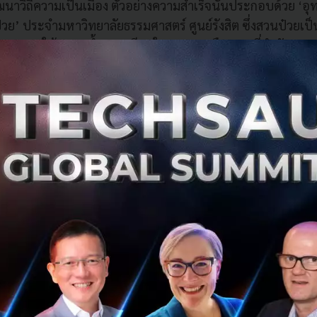
พัฒนาวิถีความเป็นเมือง ตัวอย่างความสำเร็จนั้นประกอบด้วย ‘อุ
ป๋วย’ ประจำมหาวิทยาลัยธรรมศาสตร์ ศูนย์รังสิต ซึ่งสวนป๋วย
รออกแบบใช้ระบบน้ำหมุนเวียนในการปลูกพืช และที่สำคัญ สวน
ดใหญ่ที่สุดในทวีปเอเชีย และใหญ่เป็นอันดับสองของโลกรองจ
กา
งการความสำเร็จครั้งใหม่ของ Landprocess ที่พร้อมเปิดให้ป
ยนนี้ นั่นก็คือ สวนลอยฟ้าเจ้าพระยา โดยพ่วงตำแหน่งเป็น ‘ส
รับกับวิถีชีวิตการใช้สวนสาธารณะของคนเมือง ที่ต้องการพื้นที
ละวัน
สำเร็จต้องอาศัย 'เวลา' และ 'ความตั้งใจ'
บนเวที Tedwomen2018 ว่าเธอทำทุกสิ่งทุกอย่างด้วยคำว่า ตั้ง
่ายืนได้อย่างมั่นคง และ ‘ใจ’ ที่หมายถึงการใส่หัวใจลงไปในสิ่งท