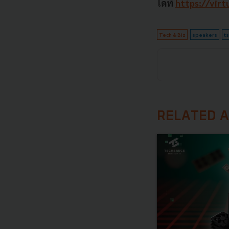
ได้ที่
https://vir
Tech & Biz
speakers
t
RELATED A