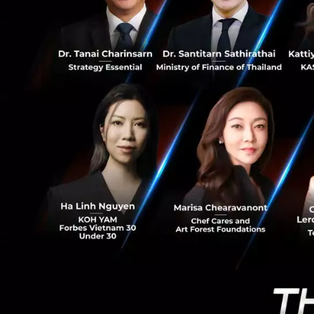
6
พบกับคุณกชกร ว
มิถุนายน