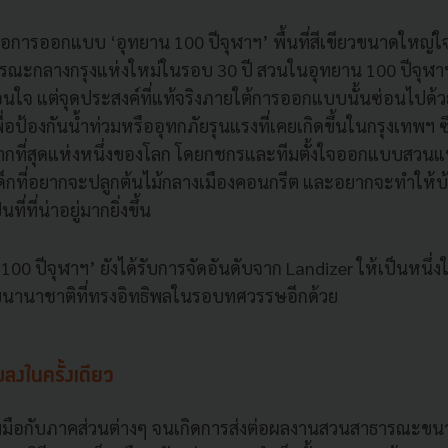
็คือการออกแบบ ‘อุทยาน 100 ปีจุฬาฯ’ พื้นที่สีเขียวขนาดใหญ่ใ
รณะกลางกรุงแห่งใหม่ในรอบ 30 ปี สวนในอุทยาน 100 ปีจุฬาฯไม่
นใจ แต่จุดประสงค์ที่แท้จริงภายใต้การออกแบบนั้นซ่อนไปด้
่อป้องกันน้ำท่วมหรืออุทกภัยรุนแรงที่เคยเกิดขึ้นในกรุงเทพฯ ซึ
มากที่สุดแห่งหนึ่งของโลก โดยกชกรและทีมตั้งใจออกแบบสวนแ
็กที่อยากจะปลูกต้นไม้กลางเมืองคอนกรีต และอยากจะทำให้บ้
ที่ที่น่าอยู่มากยิ่งขึ้น
100 ปีจุฬาฯ’ ยังได้รับการจัดอันดับจาก Landizer ให้เป็นหนึ่ง
นานาชาติที่ทรงอิทธิพลในรอบทศวรรษอีกด้วย
บลงในครั้งเดียว
มมือกับภาคส่วนต่างๆ จนเกิดการส่งต่อผลงานสวนสาธารณะขน