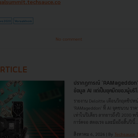
tualsummit.techsauce.co
svs2020
Voraakhom
No comment
RTICLE
ปรากฏการณ์ ‘RAMageddon’ ย
ข้อมูล AI แต่เป็นยุคมืดของผู้บริ
รายงาน Deloitte เตือนวิกฤตชิปห
'RAMageddon' ที่ AI จุดชนวน ราคาแ
เท่าในปีเดียว ลากยาวถึงปี 2030 
การ์ดจอ สตอเรจ และมือถือสิ้นปีนี้...
สิงหาคม 6, 2026
| By
Techsauce