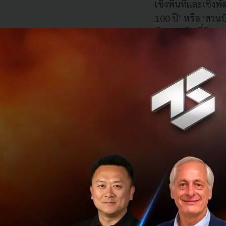
เชิงพื้นที่และเชิง
100 ปี’ หรือ ‘สวน
พิษลอยฟ้า ที่มีกา
ฟาร์มบนหลังคาขนา
ประเทศสหรัฐอเมริ
นอกจากนี้ยังมีโคร
ในปลายเดือนมิถุนา
แห่งแรกของโลก’ ตอบ
เยียวยาจิตใจในแต่
เบื้องหลังทุกความ
กชกรยังได้กล่าวไว้
‘ตั้ง’ ที่หมายความว